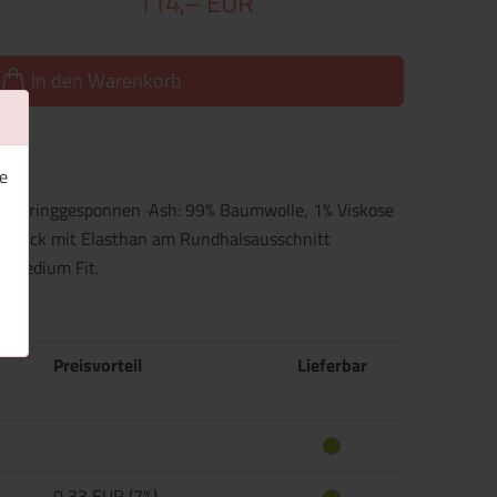
114,– EUR
In den Warenkorb
e
und ringgesponnen ·Ash: 99% Baumwolle, 1% Viskose
pstrick mit Elasthan am Rundhalsausschnitt
 ·Medium Fit.
Preisvorteil
Lieferbar
0,33 EUR (7%)