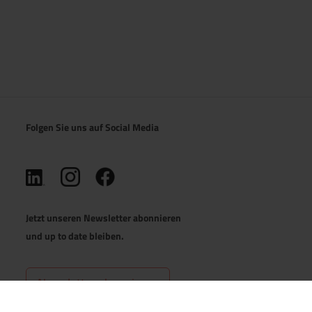
Folgen Sie uns auf Social Media
(öffnet in neuem Tab)
(öffnet in neuem Tab)
(öffnet in neuem Tab)
Jetzt unseren Newsletter abonnieren
und up to date bleiben.
Newsletter abonnieren