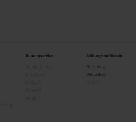
Kundenservice
Zahlungsmethoden
Service Center
Rechnung
Broschüre
Vorauskasse
Magazin
Paypal
Widerruf
Kontakt
klärung