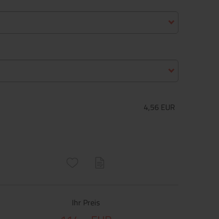
4,56 EUR
ructs\SocialSharingServiceSettings]:only_chrome#)
are\core\structs\SocialSharingServiceSettings]:formaly_twitter#)
Ihr Preis