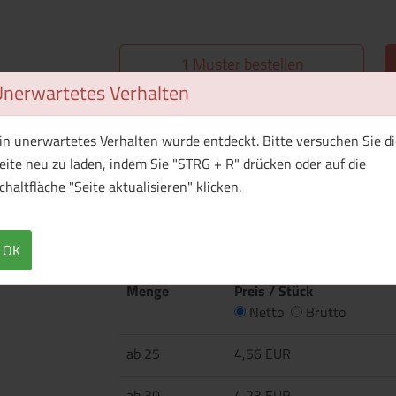
1 Muster bestellen
Unerwartetes Verhalten
Überblick
Technische Daten
in unerwartetes Verhalten wurde entdeckt. Bitte versuchen Sie di
eite neu zu laden, indem Sie "STRG + R" drücken oder auf die
·145 g/m² ·100% Baumwolle, vorgeschrumpft 
chaltfläche "Seite aktualisieren" klicken.
·Sport Grey: 85% Baumwolle, 15% Viskose ·Rip
·Nackenband ·Seitennhäte ·Waschbar bis 40°C
OK
Menge
Preis / Stück
Netto
Brutto
ab 25
4,56 EUR
ab 30
4,23 EUR