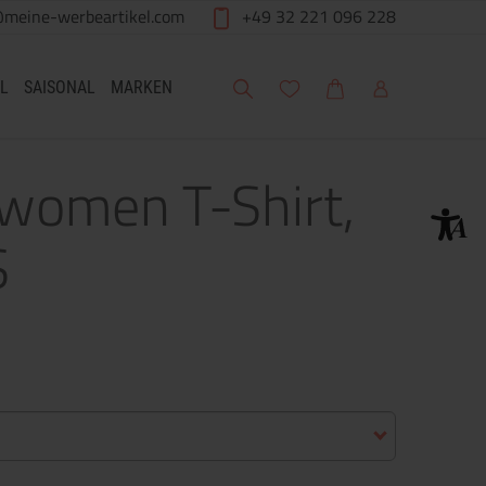
@meine-werbeartikel.com
+49 32 221 096 228
Suche
Meine Wunschliste
Warenkorb
Mein Account
L
SAISONAL
MARKEN
women T-Shirt,
S