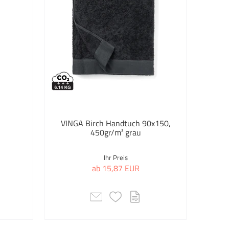
 Hilfe Zubehör
s & Handyhülle
radzubehör
rad Zubehör
are Taschen
VINGA Birch Handtuch 90x150,
tikel
450gr/m² grau
rmappen
Ihr Preis
ab 15,87 EUR
gläser & Kompasse
val
rzeuge