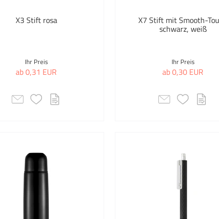
hrfarbig
Desk-Mate®
Bleis
X3 Stift rosa
X7 Stift mit Smooth-To
schwarz, weiß
tur/Beige
Formula
Brie
onfarben
Gildan
Bunts
Ihr Preis
Ihr Preis
ab 0,31 EUR
ab 0,30 EUR
ange
Go
Busi
sa
H2O ACTIVE®
Busi
t
IMPRESSION
Büro
hwarz
Lord Nelson
Büro
ber
Lux
Büro
ansparent
Luxe
Car &
iss
Marksman
Colou