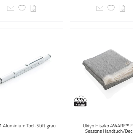
Gürt
Bauc
Haft
Hand
Hand
Home
Indoo
Joy 
Kart
Konf
1 Aluminium Tool-Stift grau
Ukiyo Hisako AWARE™ F
Kugel
Seasons Handtuch/Dec