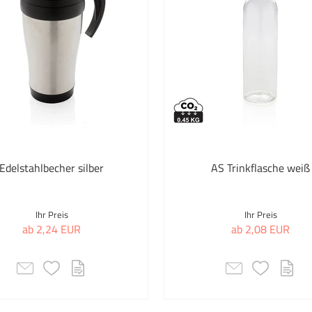
Tranzip
Erste
Ukiyo
Etui
Unbranded
Fahr
Vinga
Fahr
Waterman
Faltb
WorldSource
Edelstahlbecher silber
AS Trinkflasche weiß
Fanar
XD Collection
Fede
Ihr Preis
Ihr Preis
XD Design
ab 2,24 EUR
ab 2,08 EUR
Fern
XD Xclusive
Festi
Zippo
Feue