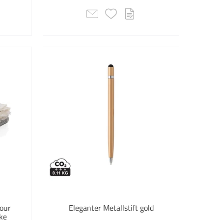
eltaschen &
htaschen
notizen
tücher
y & Tablet
 & Living
r Spiele
of Summer
enhalter
erenzmappen
our
schreiber aus Metall
Eleganter Metallstift gold
ke