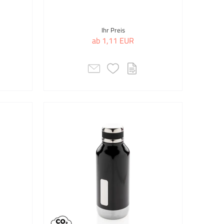
rbeutel
Ihr Preis
stoffkugelschreiber
ab 1,11 EUR
stoffkugelschreiber mit
lclip
e & Haushalt
enzubehör
becher
taschen
ards
p & Tablet Taschen
pointer