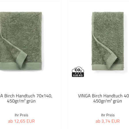
ZORR
Feue
Auswahl übernehmen
Finel
Flas
Freiz
Frei
Füllf
Glas
Gree
A Birch Handtuch 70x140,
VINGA Birch Handtuch 40
450gr/m² grün
450gr/m² grün
Grill
Ihr Preis
Ihr Preis
Gum
ab 12,65 EUR
ab 3,74 EUR