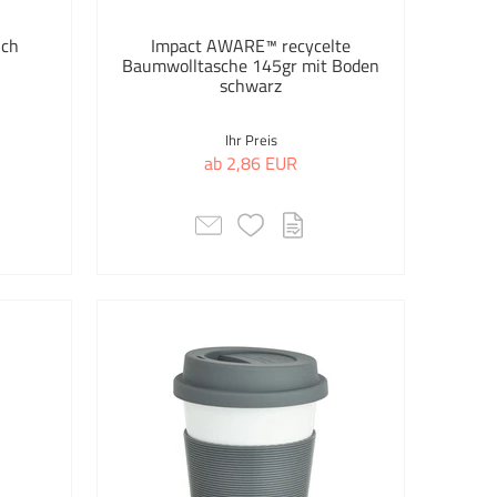
tifte
32GB
uch
Impact AWARE™ recycelte
Baumwolltasche 145gr mit Boden
ftaschen
64GB
schwarz
tiftesets
Keine Größe
Ihr Preis
ab 2,86 EUR
ness-Taschen
One Size
ness Taschen
OS
 & Business
Auswahl übernehmen
 & Werkzeuge
bedarf
 Safety
rful Happiness