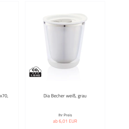
rzeuge mit Reibrad
iner & Textmarker
chenöffner
eit & Outdoor
zeit & Wohnen
ederhalter
waren
n planet
x70,
Dia Becher weiß, grau
zubehör
Ihr Preis
miarmband
ab 6,01 EUR