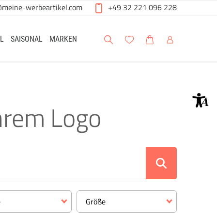
@meine-werbeartikel.com
+49 32 221 096 228
Suche
Meine Wunschliste
Warenkorb
Mein Account
L
SAISONAL
MARKEN
Ihrem Logo
e
Größe