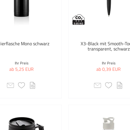
MyKit
Comp
Auswahl übernehmen
Doku
Parker
Lapt
PF Manufactured
Drin
lierflasche Mono schwarz
X3-Black mit Smooth-To
RFX™
transparent, schwarz
Eco-S
Sagaform
Eink
Ihr Preis
Ihr Preis
ab 5,25 EUR
ab 0,39 EUR
Seasons
Eink
Stanley/Stella
Eink
Stilolinea
Einla
Swiss Peak
Elekt
Toppoint
Elek