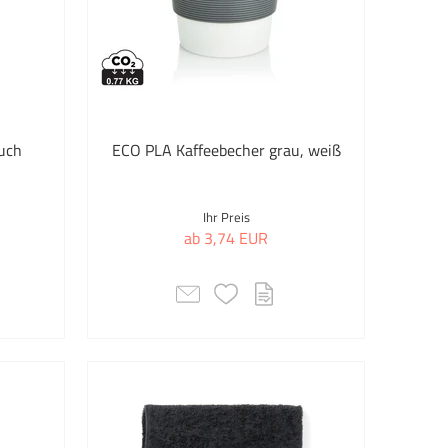
uterzubehör
menten- &
optaschen
kware
uch
ECO PLA Kaffeebecher grau, weiß
til Kugelschreiber
aufs- & Strandtaschen
Ihr Preis
ab 3,74 EUR
aufstaschen
aufswagenchiphalter
ss & Kontrollbänder
ronik
tronische Feuerzeuge