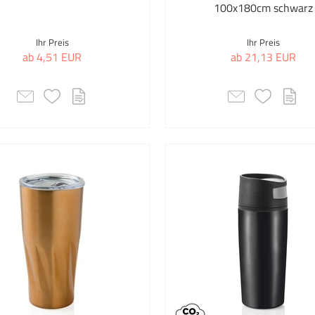
100x180cm schwarz
Kultu
Ihr Preis
Ihr Preis
Kunst
ab 4,51 EUR
ab 21,13 EUR
Kunst
Metal
Küch
Küch
Kühl
Kühl
Lany
Lapto
Laser