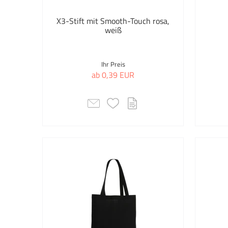
Tampondruck
Me
X3-Stift mit Smooth-Touch rosa,
weiß
Transferdruck
Na
Ne
Ihr Preis
Auswahl übernehmen
ab 0,39 EUR
Or
Ro
Ro
Sc
Sil
Tr
We