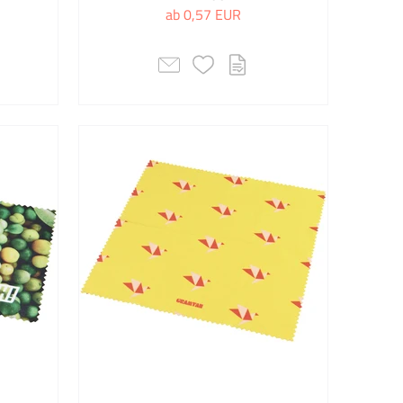
ab 0,57 EUR
Mappen
Mehrzwecktaschen
Messen & Wahlkampf
Mini-Schokolädchen
Mützen
Mützen & Schals
Ostergeschenke
Ostern
Outdoor
Outdoor & Freizeit