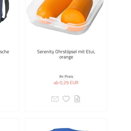
Fanartikel
Feinschmecker
Festival
Flaschenöffner
asche
Serenity Ohrstöpsel mit Etui,
orange
Freizeit & Outdoor
en
Freizeit & Wohnen
Ihr Preis
ab 0,29 EUR
Fruchtgummi
Frühjahr
Gesundheit & Körperpflege
Grillzubehör