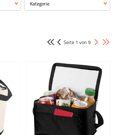
Kategorie
Kategorie
Accessoires mit Logo
Seite 1 von 9
Auto & Motorrad
Autozubehör Werbeartikel
Babys und Kleinkinder
Becher & Tassen
Beliebte Werbeartikel
Bonbons
Büro & Werkzeuge