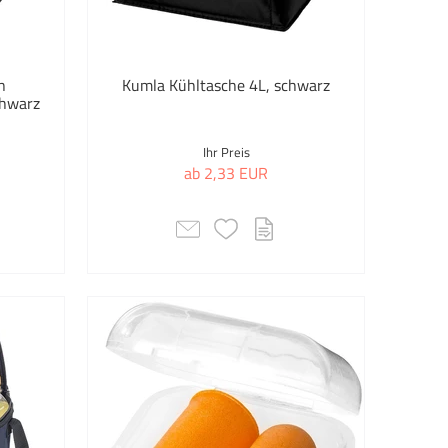
Bürobedarf
Caps
n
Kumla Kühltasche 4L, schwarz
chwarz
Colourful Happiness
Ihr Preis
Deko- Artikel
ab 2,33 EUR
Einkaufs- & Strandtaschen
Einkaufstaschen
Eiskratzer
Elektronik
Erste Hilfe
Erste Hilfe Zubehör