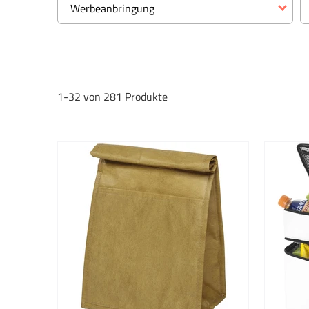
Werbeanbringung
Werbeanbringung
Digitaldruck
1-32 von 281 Produkte
Flexodruck
Gravur
Siebdruck
Sonstige
Stick
Sublimationsdruck
Tampondruck