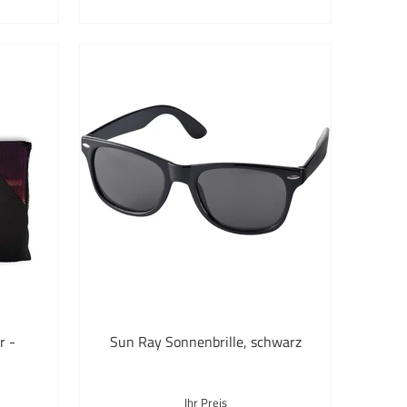
Kerzen bedrucken
Konferenzmappen
Kopfbedeckung
Küche & Haushalt
Küchenzubehör
Kühltaschen
Lanyards
Laptop & Tablet Taschen
LED Lampen
r -
Sun Ray Sonnenbrille, schwarz
Licht & Lampen
Lunchboxen
Ihr Preis