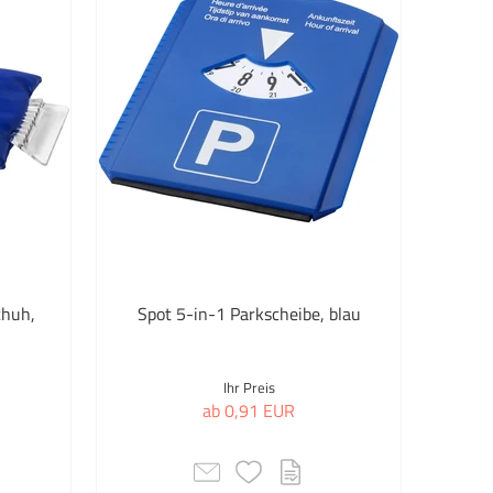
Handtücher
Handy & Tablet
Haushaltshelfer
Herbst & Winter
Home & Living
Hüte
Hüte mit Logo
chuh,
Spot 5-in-1 Parkscheibe, blau
Indoor Spiele
Ihr Preis
Kappen
ab 0,91 EUR
Kerzen & Duft