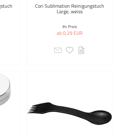
gstuch
Cori Sublimation Reinigungstuch
Outdoor-Bedarf
Large, weiss
Outdoor Spiele
Ihr Preis
ab 0,29 EUR
Outlet
Pfefferminz & Lutschpastillen
Pflegeprodukte
Picknick
Ponchos
Powerbanks
Regenschirme
Reisen & Urlaub