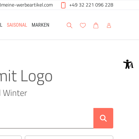
@meine-werbeartikel.com
+49 32 221 096 228
Suche
Meine Wunschliste
Warenkorb
Mein Account
L
SAISONAL
MARKEN
mit Logo
d Winter