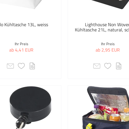
Mehrfarbig
klett
Natur/Beige
lindt
lo Kühltasche 13L, weiss
Lighthouse Non Wove
Kühltasche 21L, natural, s
Orange
Lindt
Ihr Preis
Ihr Preis
Rosa
Lord Nelson
ab 4,41 EUR
ab 2,95 EUR
Rot
milka
Schwarz
MyKit
Silber
Sagaform
Transparent
Seasons
Weiss
Swiss Peak
Toppoint
Auswahl übernehmen