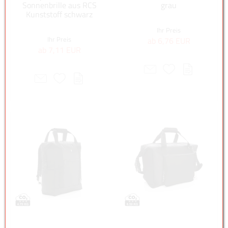
Sonnenbrille aus RCS
grau
Kunststoff schwarz
Ihr Preis
Ihr Preis
ab 6,76 EUR
ab 7,11 EUR