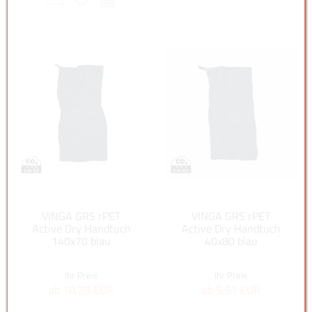
VINGA GRS rPET
VINGA GRS rPET
Active Dry Handtuch
Active Dry Handtuch
140x70 blau
40x80 blau
Ihr Preis
Ihr Preis
ab 10,28 EUR
ab 5,51 EUR