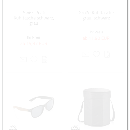
Swiss Peak
Große Kühltasche
Kühltasche schwarz,
grau, schwarz
grau
Ihr Preis
Ihr Preis
ab 11,90 EUR
ab 15,87 EUR