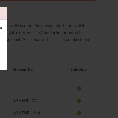
o-Baumwolle oder In Konversion-Bio-Baumwolle)
e
ehr glatte und weiche Oberfläche für perfekte
·Nackenband ·Seitennähte ·Leicht umzuetikettieren
Preisvorteil
Lieferbar
0,33 EUR (7%)
0,75 EUR (15%)