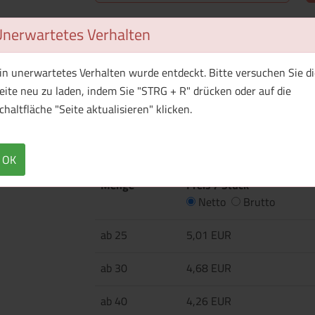
Unerwartetes Verhalten
Überblick
Technische Daten
·145 g/m² ·100% Baumwolle (zertifizierte Bi
in unerwartetes Verhalten wurde entdeckt. Bitte versuchen Sie di
·Heather Grey: 90% Baumwolle, 10% Viskose ·S
eite neu zu laden, indem Sie "STRG + R" drücken oder auf die
Druckergebnisse ·Schmaler Rippstrickkragen 
chaltfläche "Seite aktualisieren" klicken.
·Regular Fit.
OK
Menge
Preis / Stück
Netto
Brutto
ab 25
5,01 EUR
ab 30
4,68 EUR
ab 40
4,26 EUR