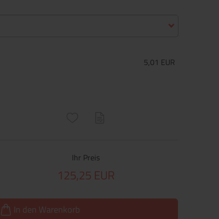
5,01 EUR
ructs\SocialSharingServiceSettings]:only_chrome#)
are\core\structs\SocialSharingServiceSettings]:formaly_twitter#)
Ihr Preis
125,25 EUR
In den Warenkorb