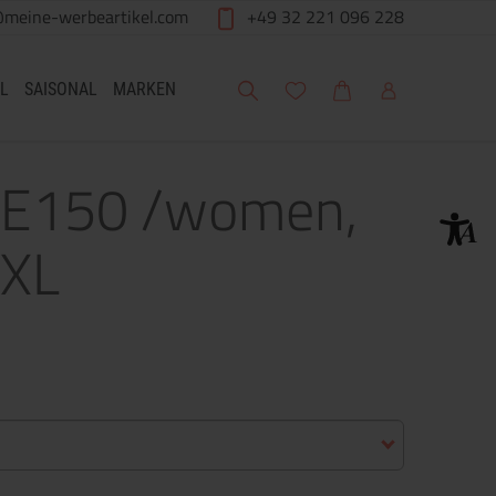
@meine-werbeartikel.com
+49 32 221 096 228
Suche
Meine Wunschliste
Warenkorb
Mein Account
L
SAISONAL
MARKEN
e E150 /women,
2XL