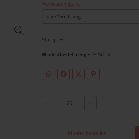
Werbeanbringung
ohne Veredelung
Stückpreis
Mindestbestellmenge
: 25 Stück
WhatsApp (#[creator\plugin\share\core\st
Facebook
Twitter (#[creator\plugin\sh
Pinterest
1 Muster bestellen