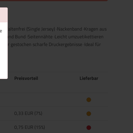
und faltenfrei (Single Jersey) ·Nackenband ·Kragen aus
e
uss und Bund ·Seitennähte ·Leicht umzuetikettieren
für gestochen scharfe Druckergebnisse ·Ideal für
Preisvorteil
Lieferbar
0,33 EUR (7%)
0,75 EUR (15%)