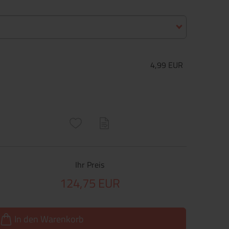
4,99 EUR
ructs\SocialSharingServiceSettings]:only_chrome#)
are\core\structs\SocialSharingServiceSettings]:formaly_twitter#)
Ihr Preis
124,75 EUR
In den Warenkorb