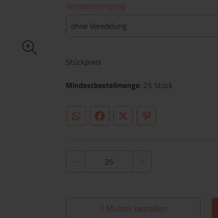
Werbeanbringung
ohne Veredelung
Stückpreis
Mindestbestellmenge
: 25 Stück
WhatsApp (#[creator\plugin\share\core\st
Facebook
Twitter (#[creator\plugin\sh
Pinterest
1 Muster bestellen