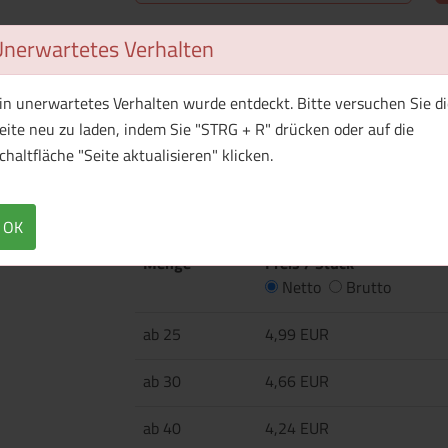
Unerwartetes Verhalten
Überblick
Technische Daten
·140 g/m ·100% Polyester ·Langlebig, flexibel 
in unerwartetes Verhalten wurde entdeckt. Bitte versuchen Sie di
T-Shirt-Material ·Doppelnaht an Ärmelabschl
eite neu zu laden, indem Sie "STRG + R" drücken oder auf die
·Besonders weiche und ebenmäßige Oberfläche 
chaltfläche "Seite aktualisieren" klicken.
Sublimationsdruck.
OK
Menge
Preis / Stück
Netto
Brutto
ab 25
4,99 EUR
ab 30
4,66 EUR
ab 40
4,24 EUR