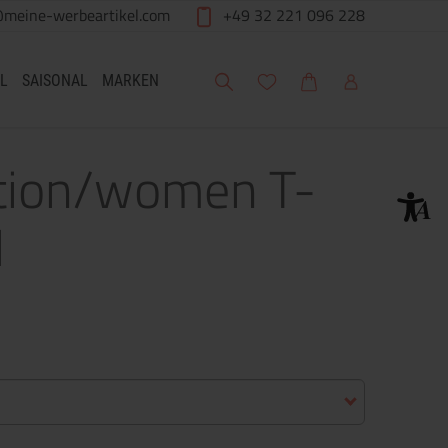
@meine-werbeartikel.com
+49 32 221 096 228
Suche
Meine Wunschliste
Warenkorb
Mein Account
L
SAISONAL
MARKEN
ation/women T-
M