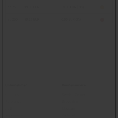
ab 75
19,99 EUR
-0,18 EUR (-1%)
ab 250
19,25 EUR
0,56 EUR (3%)
Unternehmen
Kundenservice
Über uns
Service-Center
Referenzen
Broschüre
AGB
Magazin
Impressum
Widerruf