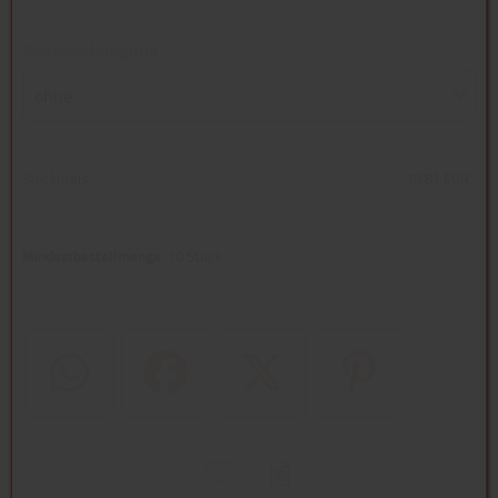
Werbeanbringung
ohne
Stückpreis
19,81 EUR
Mindestbestellmenge
: 10 Stück
WhatsApp (#[creator\plugin\share\core\structs\SocialSharingServi
Facebook
Twitter (#[creator\plugin\share\core
Pinterest