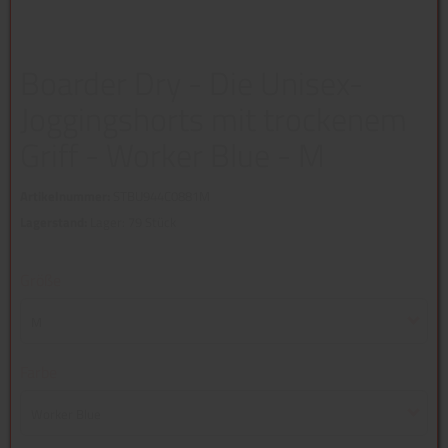
Boarder Dry - Die Unisex-
Joggingshorts mit trockenem
Griff - Worker Blue - M
Artikelnummer:
STBU944C0881M
Lagerstand:
Lager: 79 Stück
Größe
M
Farbe
Worker Blue