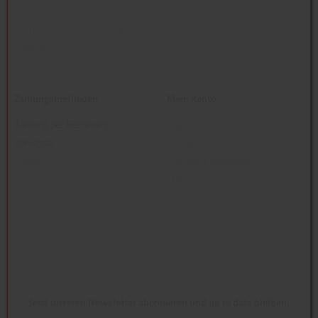
Datenschutz
Kontakt
Barrierefreiheitserklärung
Karriere
Zahlungsmethoden
Mein Konto
Zahlung per Rechnung
Registrieren
Vorkasse
Anmelden
Paypal
Passwort vergessen?
Mein Konto
Jetzt unseren Newsletter abonnieren und up to date bleiben.