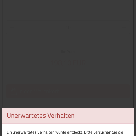
Ihr Preis
198,10 EUR
In den Warenkorb
Unerwartetes Verhalten
Überblick
Ein unerwartetes Verhalten wurde entdeckt. Bitte versuchen Sie die
Technische Daten