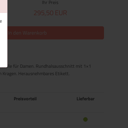
Ihr Preis
295,50 EUR
e
In den Warenkorb
umwolle für Damen. Rundhalsausschnitt mit 1×1
am Kragen. Herausnehmbares Etikett.
Preisvorteil
Lieferbar