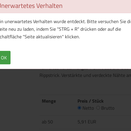
Unerwartetes Verhalten
in unerwartetes Verhalten wurde entdeckt. Bitte versuchen Sie di
eite neu zu laden, indem Sie "STRG + R" drücken oder auf die
1 Muster bestellen
chaltfläche "Seite aktualisieren" klicken.
Überblick
Technische Daten
OK
Tailliertes kurzärmeliges T-Shirt aus Bio-Ba
Rippstrick. Verstärkte und verdeckte Nähte 
Menge
Preis / Stück
Netto
Brutto
ab 50
5,91 EUR