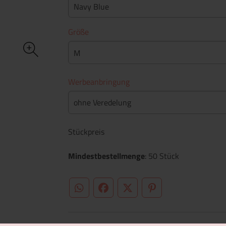
Navy Blue
Größe
M
Werbeanbringung
ohne Veredelung
Stückpreis
Mindestbestellmenge
: 50 Stück
WhatsApp (#[creator\plugin\share\core\st
Facebook
Twitter (#[creator\plugin\sh
Pinterest