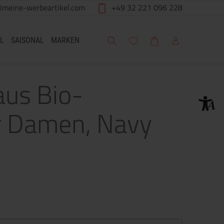
@meine-werbeartikel.com
+49 32 221 096 228
Suche
Meine Wunschliste
Warenkorb
Mein Account
L
SAISONAL
MARKEN
aus Bio-
r Damen, Navy