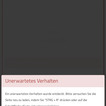
Ihr Preis
484,20 EUR
In den Warenkorb
Unerwartetes Verhalten
Überblick
Ein unerwartetes Verhalten wurde entdeckt. Bitte versuchen Sie die
Technische Daten
Seite neu zu laden, indem Sie "STRG + R" drücken oder auf die
Schaltfläche "Seite aktualisieren" klicken.