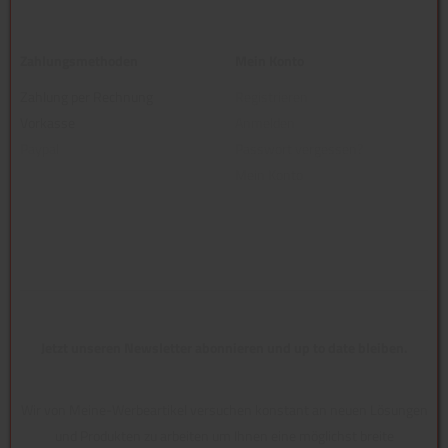
Zahlungsmethoden
Mein Konto
Zahlung per Rechnung
Registrieren
Vorkasse
Anmelden
Paypal
Passwort vergessen?
Mein Konto
Jetzt unseren Newsletter abonnieren und up to date bleiben.
Wir von Meine-Werbeartikel versuchen konstant an neuen Lösungen
und Produkten zu arbeiten um Ihnen eine möglichst breite