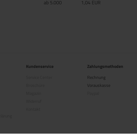
ab 5.000
1,04 EUR
Kundenservice
Zahlungsmethoden
Service Center
Rechnung
Broschüre
Vorauskasse
Magazin
Paypal
Widerruf
Kontakt
klärung