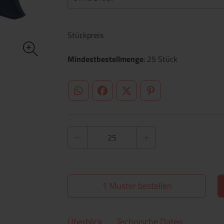
Stückpreis
Mindestbestellmenge
: 25 Stück
WhatsApp (#[creator\plugin\share\core\st
Facebook
Twitter (#[creator\plugin\sh
Pinterest
1 Muster bestellen
Überblick
Technische Daten