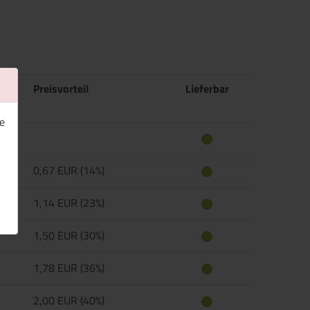
Preisvorteil
Lieferbar
e
0,67 EUR (14%)
1,14 EUR (23%)
1,50 EUR (30%)
1,78 EUR (36%)
2,00 EUR (40%)