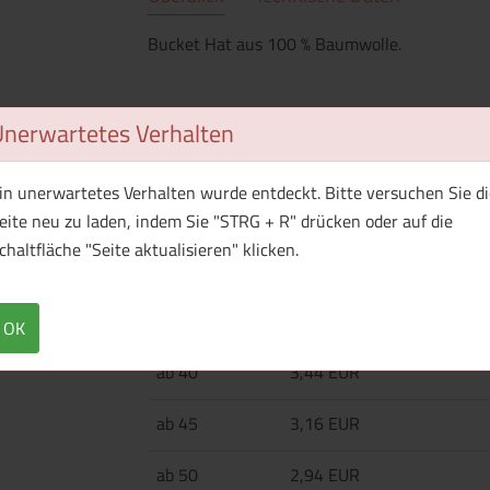
Bucket Hat aus 100 % Baumwolle.
Unerwartetes Verhalten
Menge
Preis / Stück
Netto
Brutto
in unerwartetes Verhalten wurde entdeckt. Bitte versuchen Sie di
ab 25
4,94 EUR
eite neu zu laden, indem Sie "STRG + R" drücken oder auf die
chaltfläche "Seite aktualisieren" klicken.
ab 30
4,27 EUR
ab 35
3,80 EUR
OK
ab 40
3,44 EUR
ab 45
3,16 EUR
ab 50
2,94 EUR