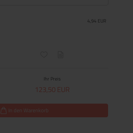
4,94 EUR
ructs\SocialSharingServiceSettings]:only_chrome#)
are\core\structs\SocialSharingServiceSettings]:formaly_twitter#)
Ihr Preis
123,50 EUR
In den Warenkorb