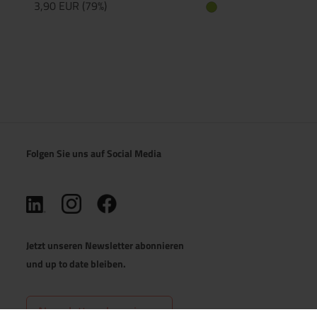
3,90 EUR (79%)
Folgen Sie uns auf Social Media
(öffnet in neuem Tab)
(öffnet in neuem Tab)
(öffnet in neuem Tab)
Jetzt unseren Newsletter abonnieren
und up to date bleiben.
Newsletter abonnieren