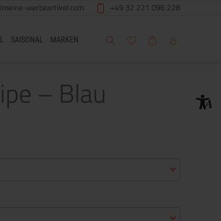
@meine-werbeartikel.com
+49 32 221 096 228
Suche
Meine Wunschliste
Warenkorb
Mein Account
L
SAISONAL
MARKEN
ipe – Blau