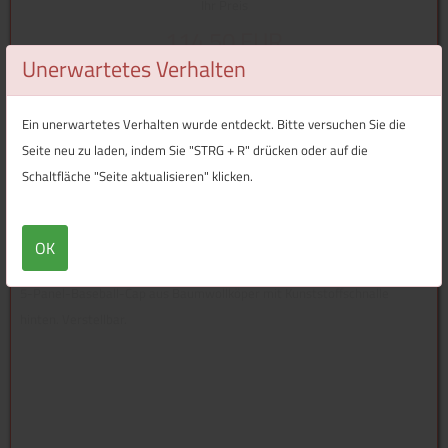
Ihr Preis
114,50 EUR
Unerwartetes Verhalten
Ein unerwartetes Verhalten wurde entdeckt. Bitte versuchen Sie die
Seite neu zu laden, indem Sie "STRG + R" drücken oder auf die
Schaltfläche "Seite aktualisieren" klicken.
Überblick
Technische Daten
OK
5-Panel-Baseball-Cap aus Baumwollköper mit Kunststoffschnalle
hinten. Verstellbar.