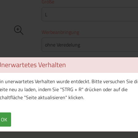
Größe
L
Werbeanbringung
ohne Veredelung
Stückpreis
Unerwartetes Verhalten
Mindestbestellmenge
: 50 Stück
in unerwartetes Verhalten wurde entdeckt. Bitte versuchen Sie di
eite neu zu laden, indem Sie "STRG + R" drücken oder auf die
chaltfläche "Seite aktualisieren" klicken.
WhatsApp (#[creator\plugin\share\core\st
Facebook
Twitter (#[creator\plugin\sh
Pinterest
OK
Produkt ist aktuell nicht lieferbar