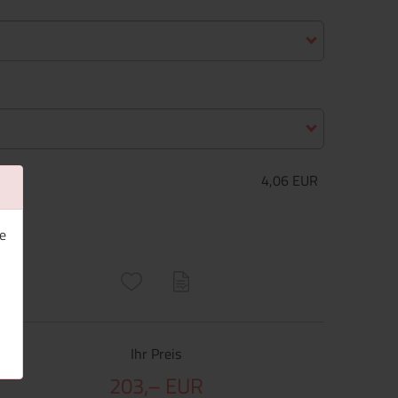
4,06 EUR
e
ructs\SocialSharingServiceSettings]:only_chrome#)
are\core\structs\SocialSharingServiceSettings]:formaly_twitter#)
Ihr Preis
203,– EUR