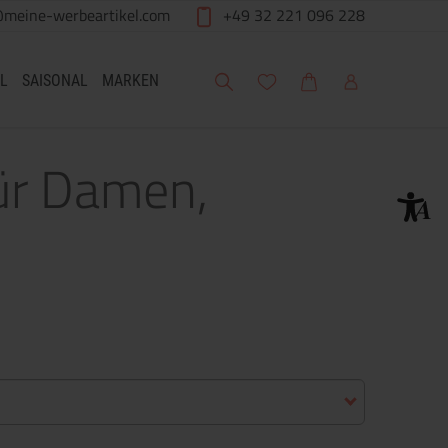
@meine-werbeartikel.com
+49 32 221 096 228
Suche
Meine Wunschliste
Warenkorb
Mein Account
L
SAISONAL
MARKEN
für Damen,