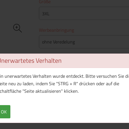
Größe
3XL
Werbeanbringung
ohne Veredelung
Stückpreis
Unerwartetes Verhalten
Mindestbestellmenge
: 50 Stück
in unerwartetes Verhalten wurde entdeckt. Bitte versuchen Sie di
eite neu zu laden, indem Sie "STRG + R" drücken oder auf die
chaltfläche "Seite aktualisieren" klicken.
WhatsApp (#[creator\plugin\share\core\st
Facebook
Twitter (#[creator\plugin\sh
Pinterest
OK
Produkt ist aktuell nicht lieferbar