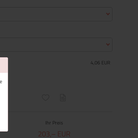
4,06 EUR
e
ructs\SocialSharingServiceSettings]:only_chrome#)
are\core\structs\SocialSharingServiceSettings]:formaly_twitter#)
Ihr Preis
203,– EUR