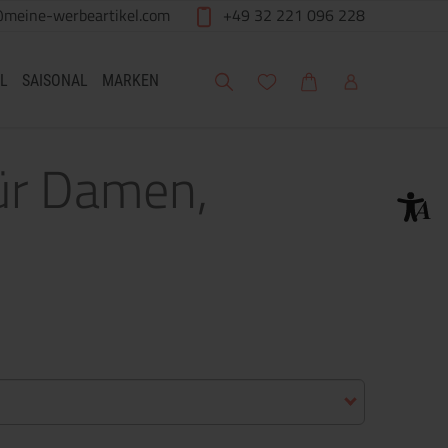
@meine-werbeartikel.com
+49 32 221 096 228
Suche
Meine Wunschliste
Warenkorb
Mein Account
L
SAISONAL
MARKEN
für Damen,