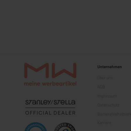
Unternehmen
Über uns
AGB
Impressum
(öffnet in neuem Tab)
Datenschutz
Barrierefreiheitser
Karriere