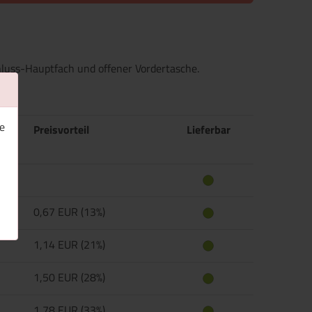
luss-Hauptfach und offener Vordertasche.
e
Preisvorteil
Lieferbar
0,67 EUR (13%)
1,14 EUR (21%)
1,50 EUR (28%)
1,78 EUR (33%)