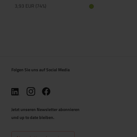
3,93 EUR (74%)
Folgen Sie uns auf Social Media
(öffnet in neuem Tab)
(öffnet in neuem Tab)
(öffnet in neuem Tab)
Jetzt unseren Newsletter abonnieren
und up to date bleiben.