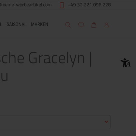
@meine-werbeartikel.com
+49 32 221 096 228
Suche
Meine Wunschliste
Warenkorb
Mein Account
L
SAISONAL
MARKEN
che Gracelyn |
au