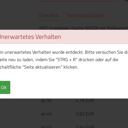
Überblick
Technische Daten
rPET-Crossbody-Tasche (600D) mit Reißversch
Unerwartetes Verhalten
in unerwartetes Verhalten wurde entdeckt. Bitte versuchen Sie di
Menge
Preis / Stück
eite neu zu laden, indem Sie "STRG + R" drücken oder auf die
Netto
Brutto
chaltfläche "Seite aktualisieren" klicken.
ab 25
5,32 EUR
ab 30
4,65 EUR
OK
ab 35
4,18 EUR
ab 40
3,82 EUR
ab 45
3,54 EUR