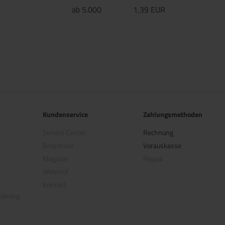
ab 5.000
1,39 EUR
Kundenservice
Zahlungsmethoden
Service Center
Rechnung
Broschüre
Vorauskasse
Magazin
Paypal
Widerruf
Kontakt
klärung