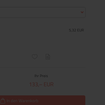
5,32 EUR
ructs\SocialSharingServiceSettings]:only_chrome#)
are\core\structs\SocialSharingServiceSettings]:formaly_twitter#)
Ihr Preis
133,– EUR
In den Warenkorb