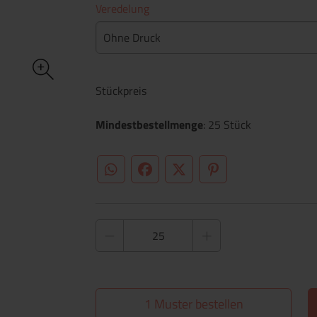
Veredelung
Ohne Druck
Stückpreis
Mindestbestellmenge
: 25 Stück
WhatsApp (#[creator\plugin\share\core\st
Facebook
Twitter (#[creator\plugin\sh
Pinterest
1 Muster bestellen