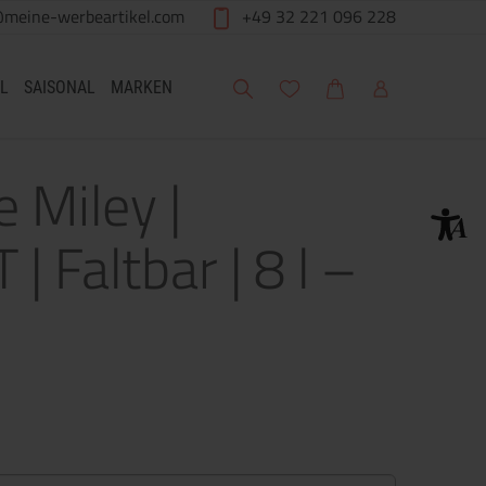
@meine-werbeartikel.com
+49 32 221 096 228
Suche
Meine Wunschliste
Warenkorb
Mein Account
L
SAISONAL
MARKEN
 Miley |
| Faltbar | 8 l –