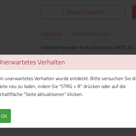
1 Muster bestellen
Überblick
Technische Daten
Faltbare Polyester-Einkaufstasche (190T), 8 l,
Unerwartetes Verhalten
Menge
Preis / Stück
in unerwartetes Verhalten wurde entdeckt. Bitte versuchen Sie di
Netto
Brutto
eite neu zu laden, indem Sie "STRG + R" drücken oder auf die
chaltfläche "Seite aktualisieren" klicken.
ab 25
4,62 EUR
ab 30
3,95 EUR
OK
ab 35
3,47 EUR