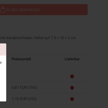
In den Warenkorb
 mit Karabinerhaken. Faltet auf 7,5 x 10 x 2 cm.
Preisvorteil
Lieferbar
e
0,67 EUR (15%)
1,15 EUR (25%)