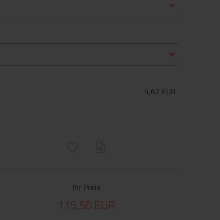
4,62 EUR
ructs\SocialSharingServiceSettings]:only_chrome#)
are\core\structs\SocialSharingServiceSettings]:formaly_twitter#)
Ihr Preis
115,50 EUR