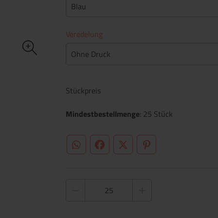
Blau
Veredelung
Ohne Druck
Stückpreis
Mindestbestellmenge
: 25 Stück
WhatsApp (#[creator\plugin\share\core\st
Facebook
Twitter (#[creator\plugin\sh
Pinterest