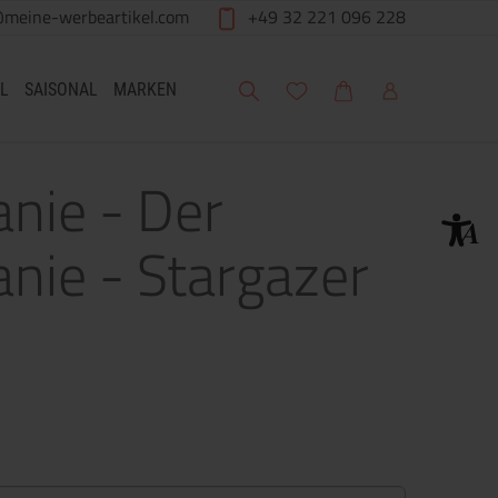
@meine-werbeartikel.com
+49 32 221 096 228
Suche
Meine Wunschliste
Warenkorb
Mein Account
L
SAISONAL
MARKEN
nie - Der
nie - Stargazer