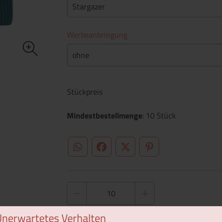
Stargazer
Werbeanbringung
ohne
Stückpreis
Mindestbestellmenge
: 10 Stück
WhatsApp (#[creator\plugin\share\core\st
Facebook
Twitter (#[creator\plugin\sh
Pinterest
Unerwartetes Verhalten