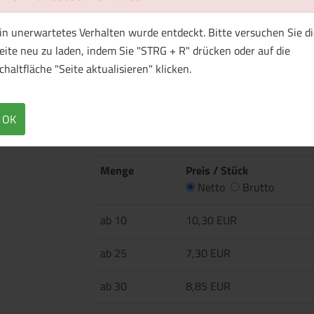
in unerwartetes Verhalten wurde entdeckt. Bitte versuchen Sie di
eite neu zu laden, indem Sie "STRG + R" drücken oder auf die
chaltfläche "Seite aktualisieren" klicken.
Überblick
Technische Daten
Einlagige Beanie Vier Formnähte am Oberkop
OK
Menge
Preis / Stück
Netto
Brutto
ab 10
10,30 EUR
ab 25
7,30 EUR
ab 30
8,85 EUR