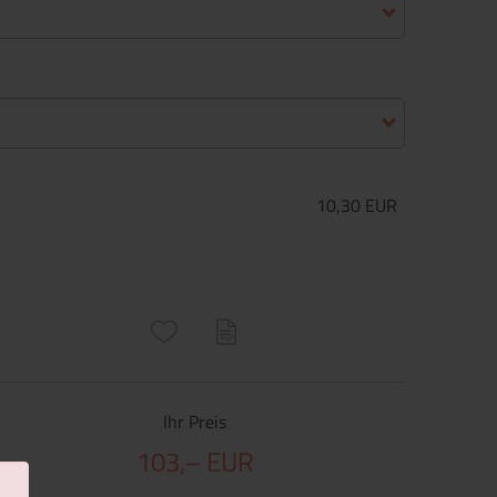
10,30 EUR
ructs\SocialSharingServiceSettings]:only_chrome#)
are\core\structs\SocialSharingServiceSettings]:formaly_twitter#)
Ihr Preis
103,– EUR