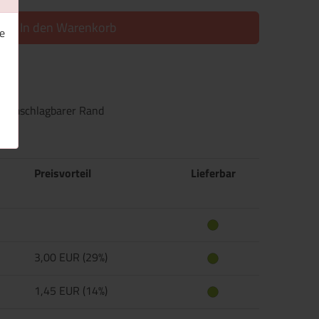
In den Warenkorb
e
f Umschlagbarer Rand
Preisvorteil
Lieferbar
3,00 EUR (29%)
1,45 EUR (14%)