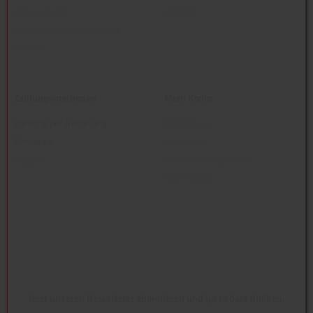
Datenschutz
Kontakt
Barrierefreiheitserklärung
Karriere
Zahlungsmethoden
Mein Konto
Zahlung per Rechnung
Registrieren
Vorkasse
Anmelden
Paypal
Passwort vergessen?
Mein Konto
Jetzt unseren Newsletter abonnieren und up to date bleiben.