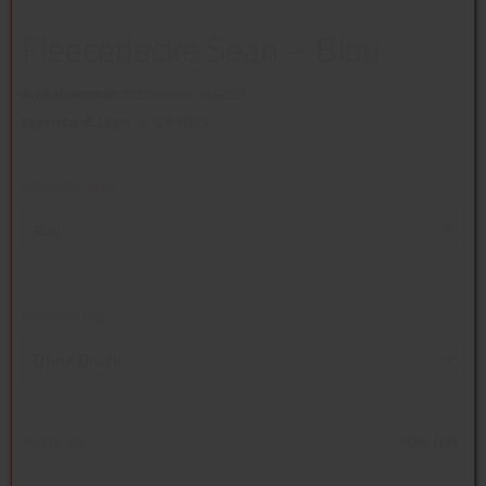
Fleecedecke Sean – Blau
Artikelnummer:
005999999_965859
Lagerstand:
Lager: 3.128 Stück
Produktfarbe
Blau
Veredelung
Ohne Druck
Stückpreis
13,96 EUR