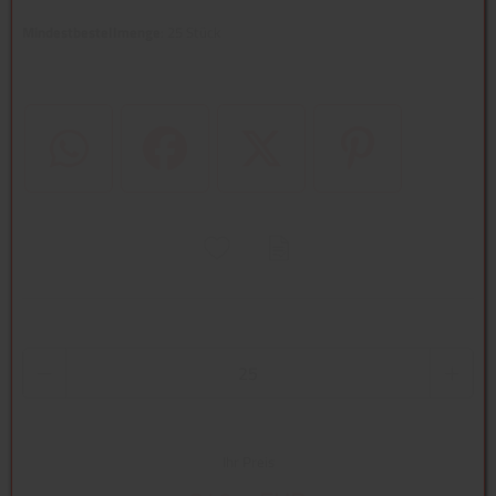
Mindestbestellmenge
: 25 Stück
WhatsApp (#[creator\plugin\share\core\structs\SocialSharingServi
Facebook
Twitter (#[creator\plugin\share\core
Pinterest
Ihr Preis