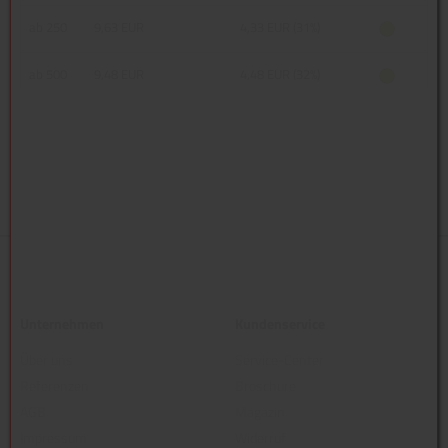
ab 250
9,63 EUR
4,33 EUR (31%)
ab 500
9,48 EUR
4,48 EUR (32%)
Unternehmen
Kundenservice
Über uns
Service-Center
Referenzen
Broschüre
AGB
Magazin
Impressum
Widerruf