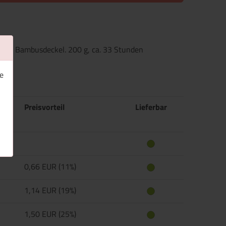
 und Bambusdeckel. 200 g, ca. 33 Stunden
e
Preisvorteil
Lieferbar
0,66 EUR (11%)
1,14 EUR (19%)
1,50 EUR (25%)