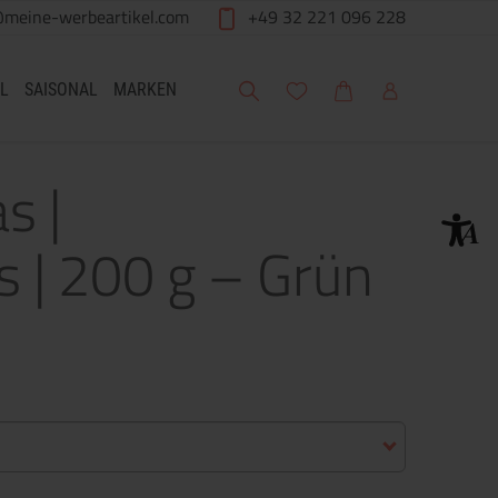
@meine-werbeartikel.com
+49 32 221 096 228
Suche
Meine Wunschliste
Warenkorb
Mein Account
L
SAISONAL
MARKEN
s |
 | 200 g – Grün