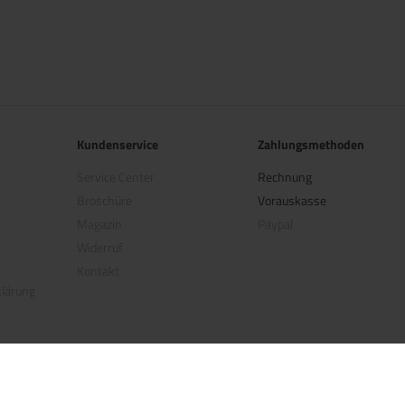
Kundenservice
Zahlungsmethoden
Service Center
Rechnung
Broschüre
Vorauskasse
Magazin
Paypal
Widerruf
Kontakt
klärung