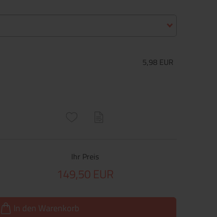
5,98 EUR
ructs\SocialSharingServiceSettings]:only_chrome#)
are\core\structs\SocialSharingServiceSettings]:formaly_twitter#)
Ihr Preis
149,50 EUR
In den Warenkorb