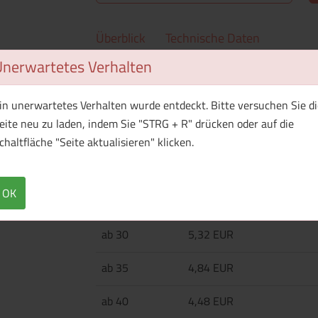
Überblick
Technische Daten
Unerwartetes Verhalten
Glaskerze mit pflanzlichem Wachs (Carnauba)
Brenndauer. Duft abhängig von der Glasfarbe.
in unerwartetes Verhalten wurde entdeckt. Bitte versuchen Sie di
eite neu zu laden, indem Sie "STRG + R" drücken oder auf die
chaltfläche "Seite aktualisieren" klicken.
Menge
Preis / Stück
Netto
Brutto
OK
ab 25
5,98 EUR
ab 30
5,32 EUR
ab 35
4,84 EUR
ab 40
4,48 EUR