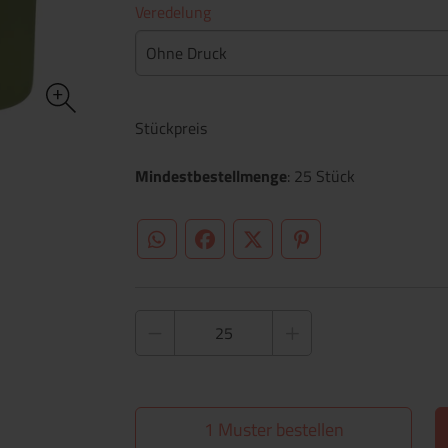
Veredelung
Ohne Druck
Stückpreis
Mindestbestellmenge
: 25 Stück
WhatsApp (#[creator\plugin\share\core\st
Facebook
Twitter (#[creator\plugin\sh
Pinterest
1 Muster bestellen