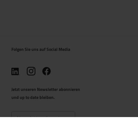
Folgen Sie uns auf Social Media
(öffnet in neuem Tab)
(öffnet in neuem Tab)
(öffnet in neuem Tab)
Jetzt unseren Newsletter abonnieren
und up to date bleiben.
Newsletter abonnieren