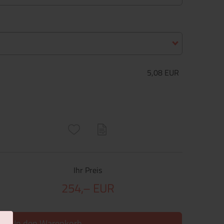
5,08 EUR
ructs\SocialSharingServiceSettings]:only_chrome#)
are\core\structs\SocialSharingServiceSettings]:formaly_twitter#)
Ihr Preis
254,– EUR
In den Warenkorb