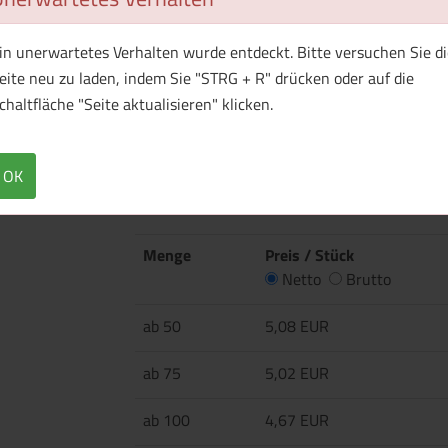
in unerwartetes Verhalten wurde entdeckt. Bitte versuchen Sie di
Überblick
Technische Daten
eite neu zu laden, indem Sie "STRG + R" drücken oder auf die
chaltfläche "Seite aktualisieren" klicken.
Figurbetontes Kurzärmliges T-Shirt aus Bio-B
Ziernähte an Saum und Ärmeln. Seitennähte. 
und trägt Größe S.
OK
Menge
Preis / Stück
Netto
Brutto
ab 50
5,08 EUR
ab 75
5,02 EUR
ab 100
4,67 EUR