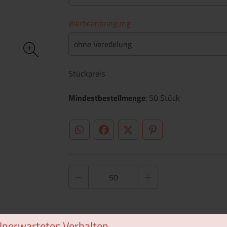
Werbeanbringung
ohne Veredelung
Stückpreis
Mindestbestellmenge
: 50 Stück
WhatsApp (#[creator\plugin\share\core\st
Facebook
Twitter (#[creator\plugin\sh
Pinterest
Unerwartetes Verhalten
1 Muster bestellen