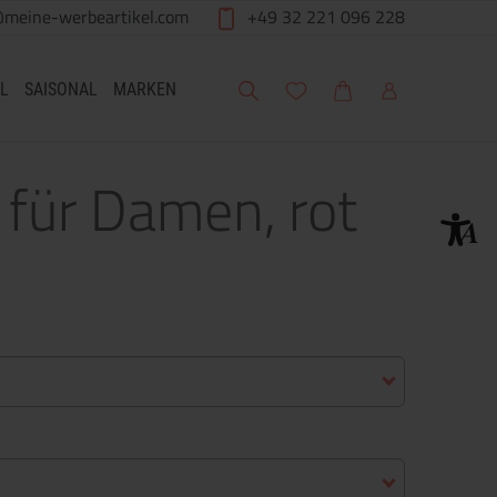
@meine-werbeartikel.com
+49 32 221 096 228
Suche
Meine Wunschliste
Warenkorb
Mein Account
L
SAISONAL
MARKEN
 für Damen, rot