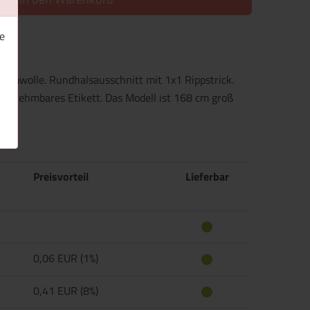
e
aumwolle. Rundhalsausschnitt mit 1x1 Rippstrick.
Abnehmbares Etikett. Das Modell ist 168 cm groß
Preisvorteil
Lieferbar
0,06 EUR (1%)
0,41 EUR (8%)