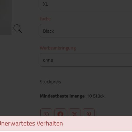
XL
Farbe
Black
Werbeanbringung
ohne
Stückpreis
Mindestbestellmenge
: 10 Stück
WhatsApp (#[creator\plugin\share\core\st
Facebook
Twitter (#[creator\plugin\sh
Pinterest
Unerwartetes Verhalten