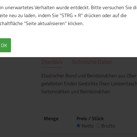
in unerwartetes Verhalten wurde entdeckt. Bitte versuchen Sie di
eite neu zu laden, indem Sie "STRG + R" drücken oder auf die
chaltfläche "Seite aktualisieren" klicken.
OK
Überblick
Technische Daten
Elastischer Bund und Beinbündchen aus Oberst
gefalteten Enden Gestickte Ösen Leistentas
Seitennähten und Beinbündchen
Menge
Preis / Stück
Netto
Brutto