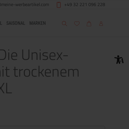
@meine-werbeartikel.com
+49 32 221 096 228
Suche
Meine Wunschliste
Warenkorb
Mein Account
L
SAISONAL
MARKEN
Die Unisex-
it trockenem
 XL