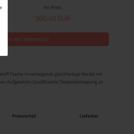
e
Ihr Preis
360,40 EUR
In den Warenkorb
off Flache innenliegende gleichfarbige Kordel mit
chen Aufgesetzte Gesäßtasche Doppelabsteppung an
Preisvorteil
Lieferbar