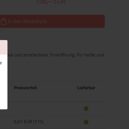
158,– EUR
In den Warenkorb
deckel und arretierbarer Trinköffnung. Für heiße und
e
Preisvorteil
Lieferbar
0,67 EUR (11%)