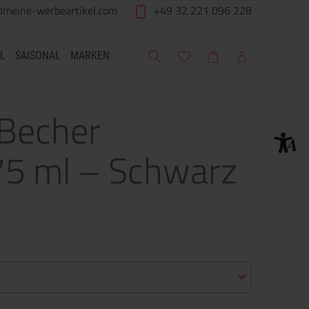
@meine-werbeartikel.com
+49 32 221 096 228
Suche
Meine Wunschliste
Warenkorb
Mein Account
L
SAISONAL
MARKEN
-Becher
75 ml – Schwarz