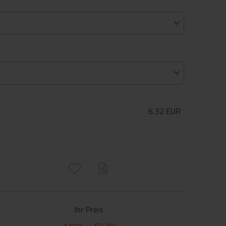
6,32 EUR
ructs\SocialSharingServiceSettings]:only_chrome#)
are\core\structs\SocialSharingServiceSettings]:formaly_twitter#)
Ihr Preis