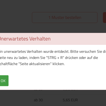
1 Muster bestellen
Überblick
Technische Daten
Unerwartetes Verhalten
Kunststoff-to-go-Becher (475 ml) mit Schraub
kalte Getränke geeignet.
in unerwartetes Verhalten wurde entdeckt. Bitte versuchen Sie di
eite neu zu laden, indem Sie "STRG + R" drücken oder auf die
chaltfläche "Seite aktualisieren" klicken.
Menge
Preis / Stück
Netto
Brutto
OK
ab 25
6,32 EUR
ab 30
5,65 EUR