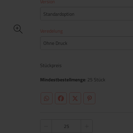
Version
Standardoption
Veredelung
Ohne Druck
Stückpreis
Mindestbestellmenge
: 25 Stück
WhatsApp (#[creator\plugin\share\core\st
Facebook
Twitter (#[creator\plugin\sh
Pinterest