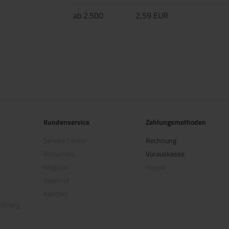
ab 2.500
2,59 EUR
Kundenservice
Zahlungsmethoden
Service Center
Rechnung
Broschüre
Vorauskasse
Magazin
Paypal
Widerruf
Kontakt
klärung