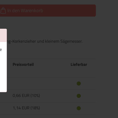
In den Warenkorb
 5-Ring-Korkenzieher und kleinem Sägemesser.
e
Preisvorteil
Lieferbar
0,66 EUR (10%)
1,14 EUR (18%)