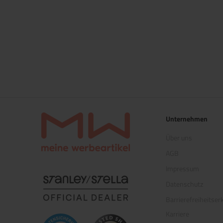
Unternehmen
Über uns
AGB
Impressum
(öffnet in neuem Tab)
Datenschutz
Barrierefreiheitser
Karriere