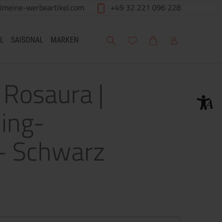
@meine-werbeartikel.com
+49 32 221 096 228
Suche
Meine Wunschliste
Warenkorb
Mein Account
L
SAISONAL
MARKEN
 Rosaura |
Ring-
– Schwarz