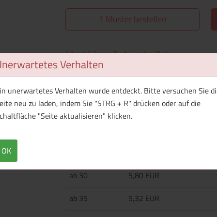
1 Muster bestellen
Überblick
Technische Daten
Unerwartetes Verhalten
Edelstahl-Kellnermesser mit Flaschenöffner,
in unerwartetes Verhalten wurde entdeckt. Bitte versuchen Sie di
eite neu zu laden, indem Sie "STRG + R" drücken oder auf die
chaltfläche "Seite aktualisieren" klicken.
Menge
Preis / Stück
Netto
Brutto
OK
ab 25
6,46 EUR
ab 30
5,80 EUR
ab 35
5,32 EUR