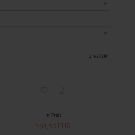
6,46 EUR
ructs\SocialSharingServiceSettings]:only_chrome#)
are\core\structs\SocialSharingServiceSettings]:formaly_twitter#)
Ihr Preis
161,50 EUR