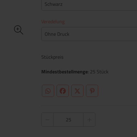
Schwarz
Veredelung
Ohne Druck
Stückpreis
Mindestbestellmenge
: 25 Stück
WhatsApp (#[creator\plugin\share\core\st
Facebook
Twitter (#[creator\plugin\sh
Pinterest