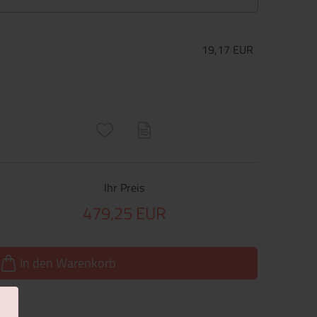
19,17 EUR
ructs\SocialSharingServiceSettings]:only_chrome#)
are\core\structs\SocialSharingServiceSettings]:formaly_twitter#)
Ihr Preis
479,25 EUR
In den Warenkorb