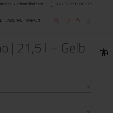
@meine-werbeartikel.com
+49 32 221 096 228
Suche
Meine Wunschliste
Warenkorb
Mein Account
L
SAISONAL
MARKEN
o | 21,5 l – Gelb