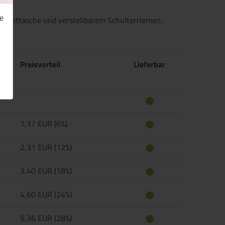
e
, Fronttasche und verstellbarem Schulterriemen.
Preisvorteil
Lieferbar
1,17 EUR (6%)
2,31 EUR (12%)
3,40 EUR (18%)
4,60 EUR (24%)
5,36 EUR (28%)