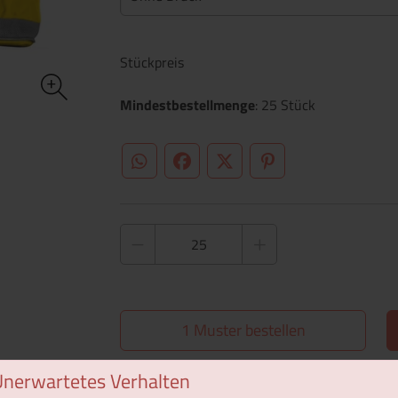
Stückpreis
Mindestbestellmenge
: 25 Stück
WhatsApp (#[creator\plugin\share\core\st
Facebook
Twitter (#[creator\plugin\sh
Pinterest
1 Muster bestellen
Unerwartetes Verhalten
Überblick
Technische Daten