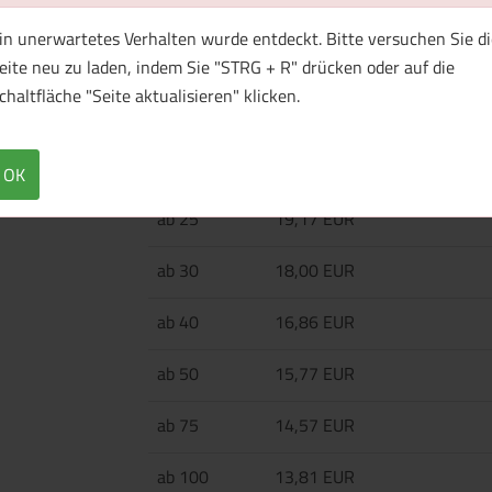
in unerwartetes Verhalten wurde entdeckt. Bitte versuchen Sie di
Kühltasche, 21,5 l, mit isoliertem Innenraum
eite neu zu laden, indem Sie "STRG + R" drücken oder auf die
chaltfläche "Seite aktualisieren" klicken.
Menge
Preis / Stück
Netto
Brutto
OK
ab 25
19,17 EUR
ab 30
18,00 EUR
ab 40
16,86 EUR
ab 50
15,77 EUR
ab 75
14,57 EUR
ab 100
13,81 EUR