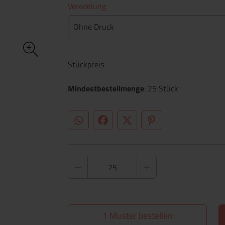
Veredelung
Ohne Druck
Stückpreis
Mindestbestellmenge
: 25 Stück
WhatsApp (#[creator\plugin\share\core\st
Facebook
Twitter (#[creator\plugin\sh
Pinterest
1 Muster bestellen