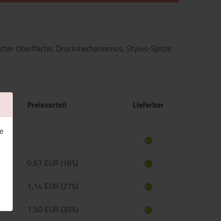
tter Oberfläche, Druckmechanismus, Stylus-Spitze
Preisvorteil
Lieferbar
e
0,67 EUR (16%)
1,14 EUR (27%)
1,50 EUR (35%)