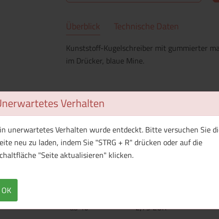
Überblick
Technische Daten
Kunststoff-Kugelschreiber mit gummierter ma
im Drücker, blaue Mine.
Unerwartetes Verhalten
Menge
Preis / Stück
Netto
Brutto
in unerwartetes Verhalten wurde entdeckt. Bitte versuchen Sie di
ab 25
4,29 EUR
eite neu zu laden, indem Sie "STRG + R" drücken oder auf die
chaltfläche "Seite aktualisieren" klicken.
ab 30
3,62 EUR
ab 35
3,15 EUR
OK
ab 40
2,79 EUR