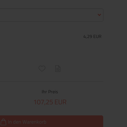
4,29 EUR
ructs\SocialSharingServiceSettings]:only_chrome#)
are\core\structs\SocialSharingServiceSettings]:formaly_twitter#)
Ihr Preis
107,25 EUR
In den Warenkorb