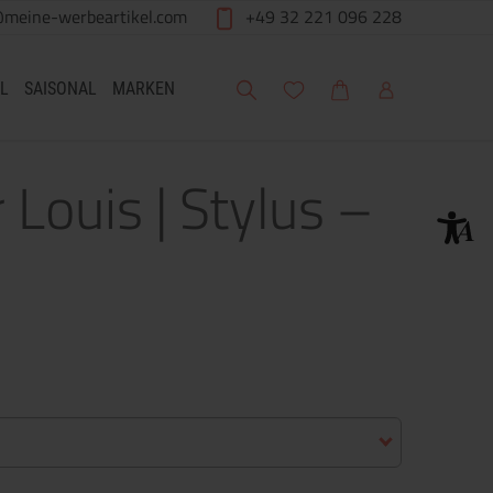
@meine-werbeartikel.com
+49 32 221 096 228
Suche
Meine Wunschliste
Warenkorb
Mein Account
L
SAISONAL
MARKEN
 Louis | Stylus –