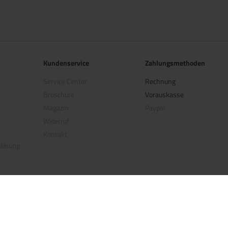
Kundenservice
Zahlungsmethoden
Service Center
Rechnung
Broschüre
Vorauskasse
Magazin
Paypal
Widerruf
Kontakt
klärung