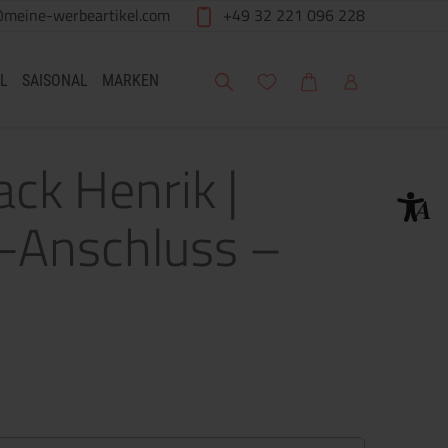
@meine-werbeartikel.com
+49 32 221 096 228
Suche
Meine Wunschliste
Warenkorb
Mein Account
L
SAISONAL
MARKEN
ck Henrik |
B-Anschluss –