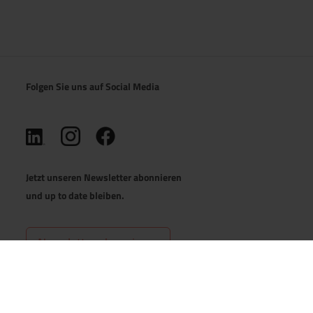
Folgen Sie uns auf Social Media
(öffnet in neuem Tab)
(öffnet in neuem Tab)
(öffnet in neuem Tab)
Jetzt unseren Newsletter abonnieren
und up to date bleiben.
Newsletter abonnieren