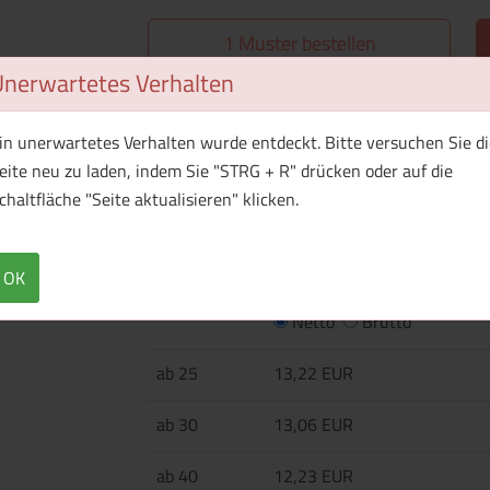
1 Muster bestellen
Unerwartetes Verhalten
Überblick
Technische Daten
in unerwartetes Verhalten wurde entdeckt. Bitte versuchen Sie di
eite neu zu laden, indem Sie "STRG + R" drücken oder auf die
rPET-Laptop-Rucksack (600D) mit USB-Anschlu
chaltfläche "Seite aktualisieren" klicken.
Zoll-Gerätefächern und verstellbaren Gurten. K
OK
Menge
Preis / Stück
Netto
Brutto
ab 25
13,22 EUR
ab 30
13,06 EUR
ab 40
12,23 EUR