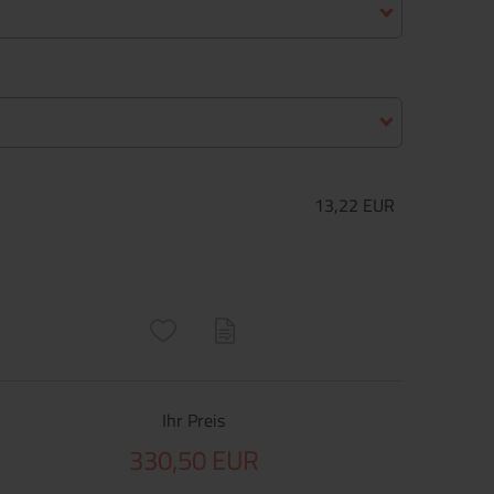
13,22 EUR
ructs\SocialSharingServiceSettings]:only_chrome#)
are\core\structs\SocialSharingServiceSettings]:formaly_twitter#)
Ihr Preis
330,50 EUR