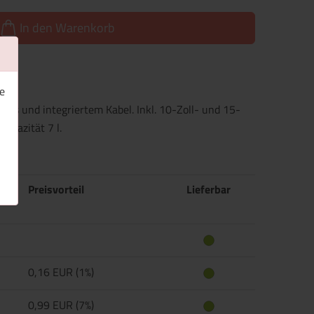
In den Warenkorb
e
ss und integriertem Kabel. Inkl. 10-Zoll- und 15-
apazität 7 l.
Preisvorteil
Lieferbar
0,16 EUR (1%)
0,99 EUR (7%)