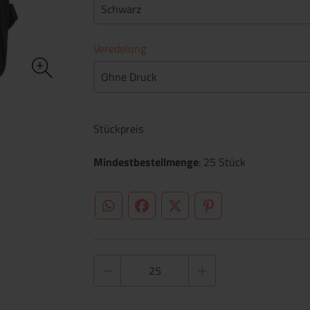
Schwarz
Veredelung
Ohne Druck
Stückpreis
Mindestbestellmenge
: 25 Stück
WhatsApp (#[creator\plugin\share\core\st
Facebook
Twitter (#[creator\plugin\sh
Pinterest