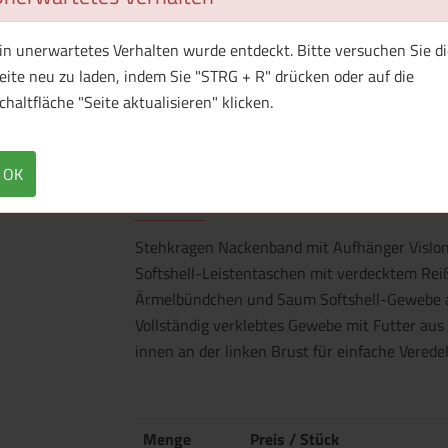
in unerwartetes Verhalten wurde entdeckt. Bitte versuchen Sie di
eite neu zu laden, indem Sie "STRG + R" drücken oder auf die
chaltfläche "Seite aktualisieren" klicken.
OK
Überblick
Technische Daten
Stehkragen Nackenband mit Aufhänger Vislon
Softshell-Leistentaschen mit verdecktem Reiß
Ärmelbündchen und Saum Softshell-Gewebe 
Vollständig verklebtes Gewebe mit Futter aus 
innen an der linken Brust für einfache Verede
Menge
Preis / Stück