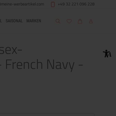
@meine-werbeartikel.com
+49 32 221 096 228
Suche
Meine Wunschliste
Warenkorb
Mein Account
L
SAISONAL
MARKEN
isex-
 French Navy -