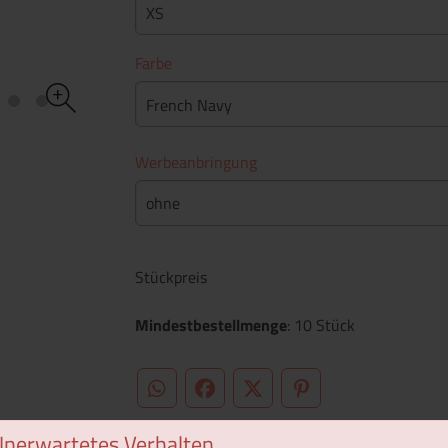
XS
Farbe
French Navy
Werbeanbringung
ohne
Stückpreis
Mindestbestellmenge
: 10 Stück
WhatsApp (#[creator\plugin\share\core\st
Facebook
Twitter (#[creator\plugin\sh
Pinterest
Unerwartetes Verhalten