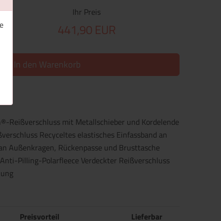
Ihr Preis
e
441,90 EUR
In den Warenkorb
®-Reißverschluss mit Metallschieber und Kordelende
verschluss Recyceltes elastisches Einfassband an
an Außenkragen, Rückenpasse und Brusttasche
Anti-Pilling-Polarfleece Verdeckter Reißverschluss
lung
Preisvorteil
Lieferbar