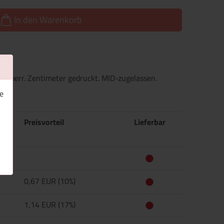
In den Warenkorb
-Sperr. Zentimeter gedruckt. MID-zugelassen.
e
Preisvorteil
Lieferbar
0,67 EUR (10%)
1,14 EUR (17%)