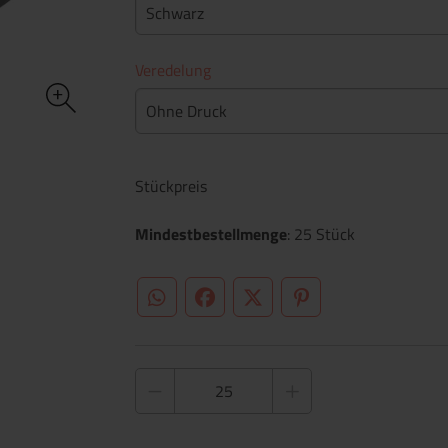
Schwarz
Veredelung
Ohne Druck
Stückpreis
Mindestbestellmenge
: 25 Stück
WhatsApp (#[creator\plugin\share\core\st
Facebook
Twitter (#[creator\plugin\sh
Pinterest