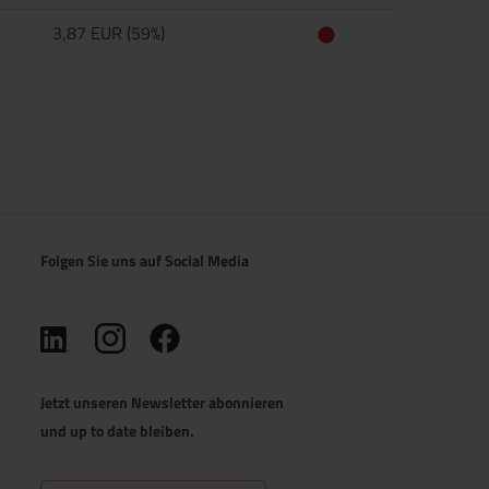
3,87 EUR (59%)
Folgen Sie uns auf Social Media
(öffnet in neuem Tab)
(öffnet in neuem Tab)
(öffnet in neuem Tab)
Jetzt unseren Newsletter abonnieren
und up to date bleiben.