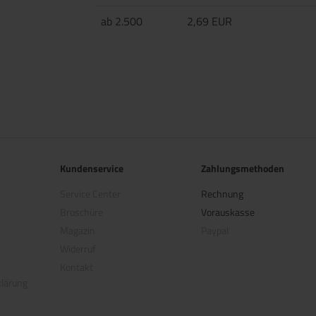
ab 2.500
2,69 EUR
Kundenservice
Zahlungsmethoden
Service Center
Rechnung
Broschüre
Vorauskasse
Magazin
Paypal
Widerruf
Kontakt
klärung