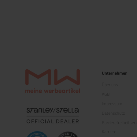
Unternehmen
Über uns
AGB
Impressum
(öffnet in neuem Tab)
Datenschutz
Barrierefreiheitser
Karriere