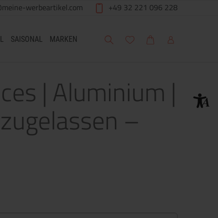
@meine-werbeartikel.com
+49 32 221 096 228
Suche
Meine Wunschliste
Warenkorb
Mein Account
L
SAISONAL
MARKEN
es | Aluminium |
-zugelassen –