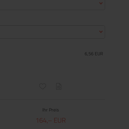
6,56 EUR
ructs\SocialSharingServiceSettings]:only_chrome#)
are\core\structs\SocialSharingServiceSettings]:formaly_twitter#)
Ihr Preis
164,– EUR