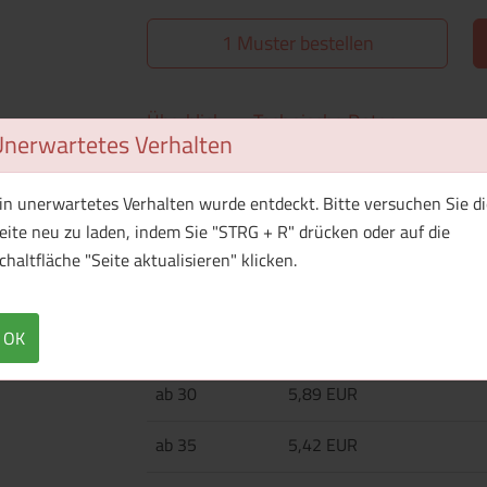
1 Muster bestellen
Überblick
Technische Daten
Unerwartetes Verhalten
Aluminium-Maßband, 3 Meter, mit Druckknopf
in unerwartetes Verhalten wurde entdeckt. Bitte versuchen Sie di
eite neu zu laden, indem Sie "STRG + R" drücken oder auf die
chaltfläche "Seite aktualisieren" klicken.
Menge
Preis / Stück
Netto
Brutto
OK
ab 25
6,56 EUR
ab 30
5,89 EUR
ab 35
5,42 EUR