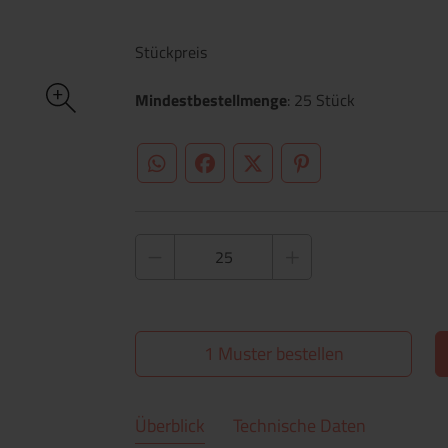
Stückpreis
Mindestbestellmenge
: 25 Stück
WhatsApp (#[creator\plugin\share\core\st
Facebook
Twitter (#[creator\plugin\sh
Pinterest
1 Muster bestellen
Überblick
Technische Daten