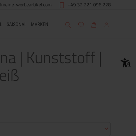
@meine-werbeartikel.com
+49 32 221 096 228
Suche
Meine Wunschliste
Warenkorb
Mein Account
L
SAISONAL
MARKEN
a | Kunststoff |
eiß