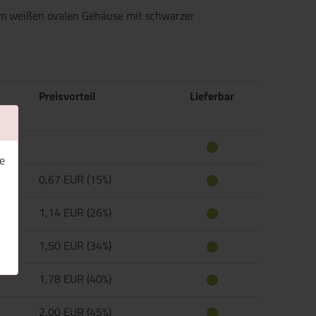
em weißen ovalen Gehäuse mit schwarzer
Preisvorteil
Lieferbar
e
0,67 EUR (15%)
1,14 EUR (26%)
1,50 EUR (34%)
1,78 EUR (40%)
2,00 EUR (45%)