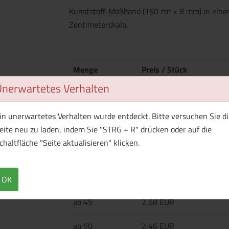
Kunststoff-Maßband (150 cm × 8 mm) in ein
Zentimeterskala.
Menge
Preis / Stück
Netto
Brutto
Unerwartetes Verhalten
ab 25
4,46 EUR
in unerwartetes Verhalten wurde entdeckt. Bitte versuchen Sie di
eite neu zu laden, indem Sie "STRG + R" drücken oder auf die
ab 30
3,79 EUR
chaltfläche "Seite aktualisieren" klicken.
ab 35
3,32 EUR
ab 40
2,96 EUR
OK
ab 45
2,68 EUR
ab 50
2,46 EUR