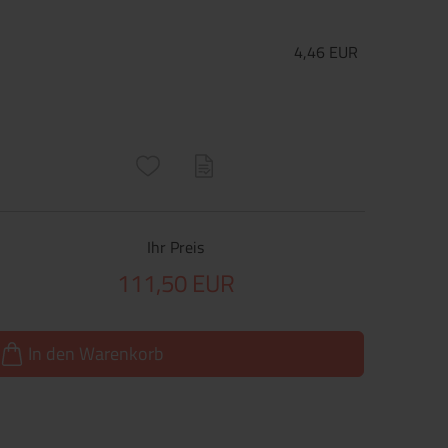
4,46 EUR
ructs\SocialSharingServiceSettings]:only_chrome#)
are\core\structs\SocialSharingServiceSettings]:formaly_twitter#)
Ihr Preis
111,50 EUR
In den Warenkorb