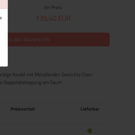
Ihr Preis
139,40 EUR
e
In den Warenkorb
arbige Kordel mit Metallenden Gestickte Ösen
ite Doppelabsteppung am Saum
Preisvorteil
Lieferbar