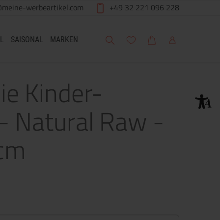
@meine-werbeartikel.com
+49 32 221 096 228
Suche
Meine Wunschliste
Warenkorb
Mein Account
L
SAISONAL
MARKEN
Die Kinder-
- Natural Raw -
cm