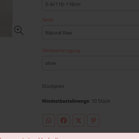
5-6/110-116cm
Farbe
Natural Raw
Werbeanbringung
ohne
Stückpreis
Mindestbestellmenge
: 10 Stück
WhatsApp (#[creator\plugin\share\core\st
Facebook
Twitter (#[creator\plugin\sh
Pinterest