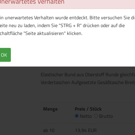
Unerwartetes Verhalten
in unerwartetes Verhalten wurde entdeckt. Bitte versuchen Sie di
eite neu zu laden, indem Sie "STRG + R" drücken oder auf die
chaltfläche "Seite aktualisieren" klicken.
OK
Überblick
Technische Daten
Elastischer Bund aus Oberstoff Runde gleichf
Vordertaschen Aufgesetzte Gesäßtasche Bre
Menge
Preis / Stück
Netto
Brutto
ab 10
13,94 EUR