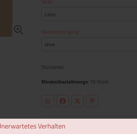
Farbe
Latte
Werbeanbringung
ohne
Stückpreis
Mindestbestellmenge
: 10 Stück
WhatsApp (#[creator\plugin\share\core\st
Facebook
Twitter (#[creator\plugin\sh
Pinterest
Unerwartetes Verhalten