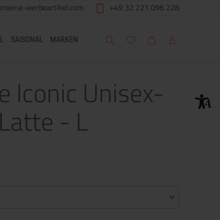
@meine-werbeartikel.com
+49 32 221 096 228
Suche
Meine Wunschliste
Warenkorb
Mein Account
L
SAISONAL
MARKEN
e Iconic Unisex-
Latte - L