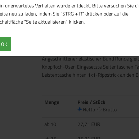
in unerwartetes Verhalten wurde entdeckt. Bitte versuchen Sie di
eite neu zu laden, indem Sie "STRG + R" drücken oder auf die
chaltfläche "Seite aktualisieren" klicken.
OK
Überblick
Technische Daten
Angeschnittener elastischer Bund Runde glei
Knopfloch-Ösen Eingesetzte Seitentaschen Ta
Leistentasche hinten 1x1-Rippstrick an den 
Menge
Preis / Stück
Netto
Brutto
ab 10
27,71 EUR
ab 25
25,71 EUR