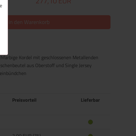
277,10 EUR
e
In den Warenkorb
chfarbige Kordel mit geschlossenen Metallenden
schenbeutel aus Oberstoff und Single Jersey
Beinbündchen
Preisvorteil
Lieferbar
2,00 EUR (7%)