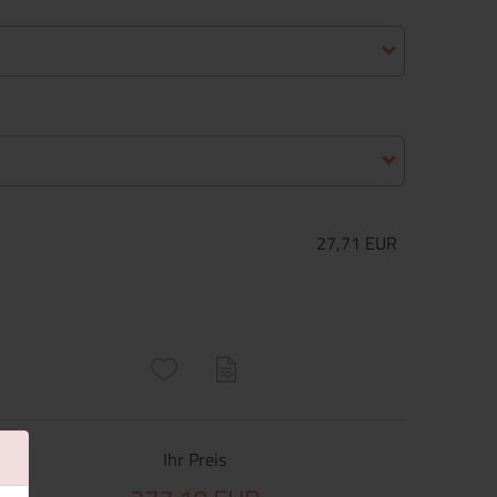
27,71 EUR
ructs\SocialSharingServiceSettings]:only_chrome#)
are\core\structs\SocialSharingServiceSettings]:formaly_twitter#)
Ihr Preis