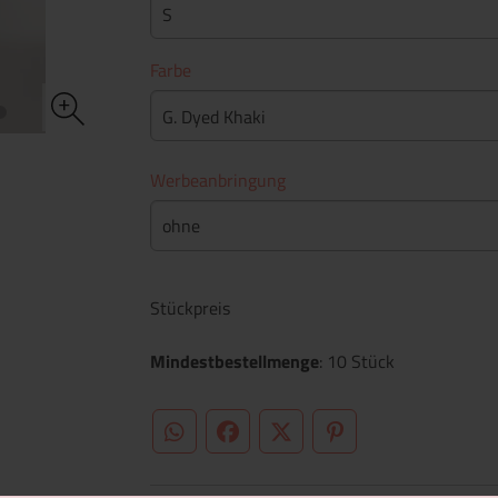
S
Farbe
G. Dyed Khaki
Werbeanbringung
ohne
Stückpreis
Mindestbestellmenge
: 10 Stück
WhatsApp (#[creator\plugin\share\core\st
Facebook
Twitter (#[creator\plugin\sh
Pinterest