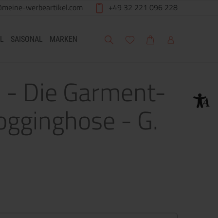
@meine-werbeartikel.com
+49 32 221 096 228
Suche
Meine Wunschliste
Warenkorb
Mein Account
L
SAISONAL
MARKEN
 - Die Garment-
ogginghose - G.