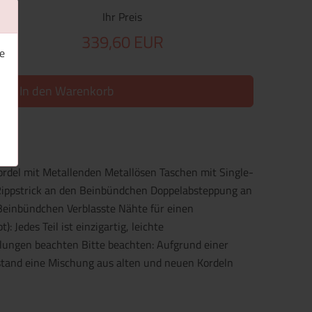
Ihr Preis
339,60 EUR
e
In den Warenkorb
ordel mit Metallenden Metallösen Taschen mit Single-
Rippstrick an den Beinbündchen Doppelabsteppung an
Beinbündchen Verblasste Nähte für einen
Jedes Teil ist einzigartig, leichte
ungen beachten Bitte beachten: Aufgrund einer
stand eine Mischung aus alten und neuen Kordeln