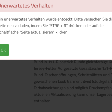
Unerwartetes Verhalten
in unerwartetes Verhalten wurde entdeckt. Bitte versuchen Sie di
eite neu zu laden, indem Sie "STRG + R" drücken oder auf die
chaltfläche "Seite aktualisieren" klicken.
OK
Überblick
Technische Daten
Bund in 1x1-Rippstrick Runde gleichfarbige K
Jersey-Futter Aufgesetzte Gesäßtasche 1x1-
Bund, Taschenöffnungen, Schrittnähten und 
gewaschenen Look Garment dyed (stückgefärbt): 
Farbabweichungen sind möglich Druckempfehl
aktuellen Aktualisierung kann unser Lagerbe
enthalten.