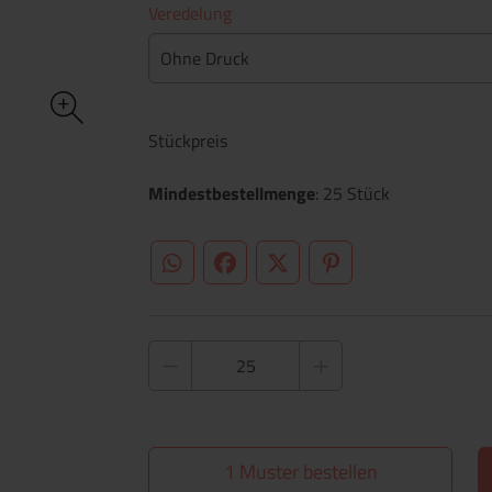
Veredelung
Ohne Druck
Stückpreis
Mindestbestellmenge
: 25 Stück
WhatsApp (#[creator\plugin\share\core\st
Facebook
Twitter (#[creator\plugin\sh
Pinterest
1 Muster bestellen