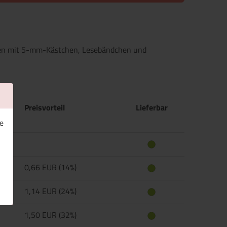
ten mit 5-mm-Kästchen, Lesebändchen und
Preisvorteil
Lieferbar
e
0,66 EUR (14%)
1,14 EUR (24%)
1,50 EUR (32%)