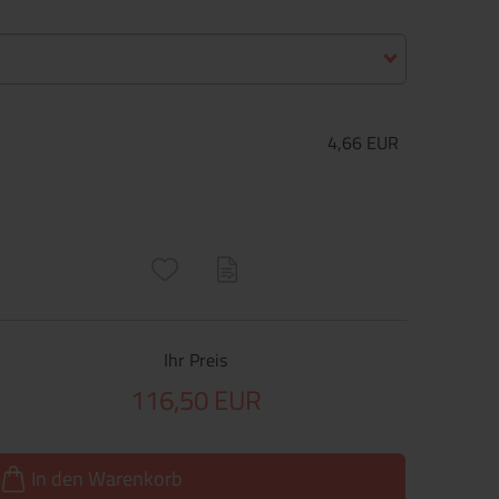
4,66 EUR
ructs\SocialSharingServiceSettings]:only_chrome#)
are\core\structs\SocialSharingServiceSettings]:formaly_twitter#)
Ihr Preis
116,50 EUR
In den Warenkorb