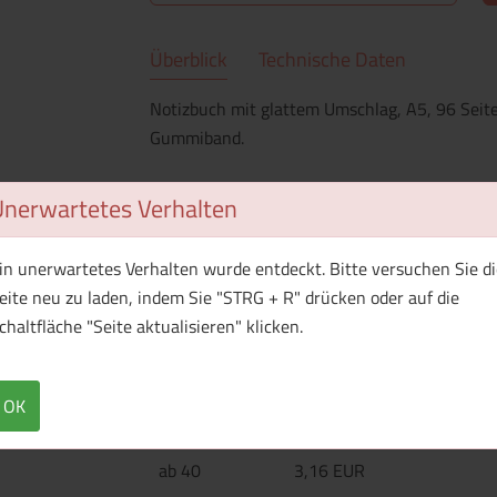
Überblick
Technische Daten
Notizbuch mit glattem Umschlag, A5, 96 Sei
Gummiband.
Unerwartetes Verhalten
Menge
Preis / Stück
Netto
Brutto
in unerwartetes Verhalten wurde entdeckt. Bitte versuchen Sie di
eite neu zu laden, indem Sie "STRG + R" drücken oder auf die
ab 25
4,66 EUR
chaltfläche "Seite aktualisieren" klicken.
ab 30
4,00 EUR
OK
ab 35
3,52 EUR
ab 40
3,16 EUR