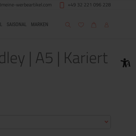
@meine-werbeartikel.com
+49 32 221 096 228
Suche
Meine Wunschliste
Warenkorb
Mein Account
L
SAISONAL
MARKEN
ley | A5 | Kariert