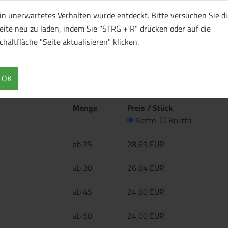
in unerwartetes Verhalten wurde entdeckt. Bitte versuchen Sie di
Überblick
Technische Daten
eite neu zu laden, indem Sie "STRG + R" drücken oder auf die
chaltfläche "Seite aktualisieren" klicken.
Parker IM Monochrome PVD-Kugelschreiber mit
Geschenkbox.
OK
Menge
Preis / Stück
Netto
Brutto
ab 25
28,69 EUR
ab 30
26,84 EUR
ab 45
24,80 EUR
ab 50
24,00 EUR