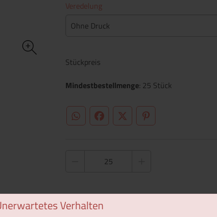
Veredelung
Ohne Druck
Stückpreis
Mindestbestellmenge
: 25 Stück
WhatsApp (#[creator\plugin\share\core\st
Facebook
Twitter (#[creator\plugin\sh
Pinterest
Unerwartetes Verhalten
1 Muster bestellen