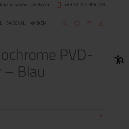
@meine-werbeartikel.com
+49 32 221 096 228
Suche
Meine Wunschliste
Warenkorb
Mein Account
L
SAISONAL
MARKEN
nochrome PVD-
 – Blau