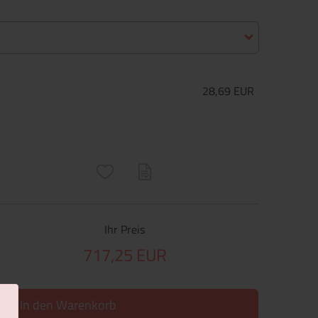
28,69 EUR
ructs\SocialSharingServiceSettings]:only_chrome#)
are\core\structs\SocialSharingServiceSettings]:formaly_twitter#)
Ihr Preis
717,25 EUR
In den Warenkorb