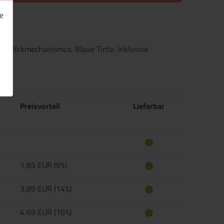
e
 Klickmechanismus. Blaue Tinte. Inklusive
Preisvorteil
Lieferbar
1,85 EUR (6%)
3,89 EUR (14%)
4,69 EUR (16%)