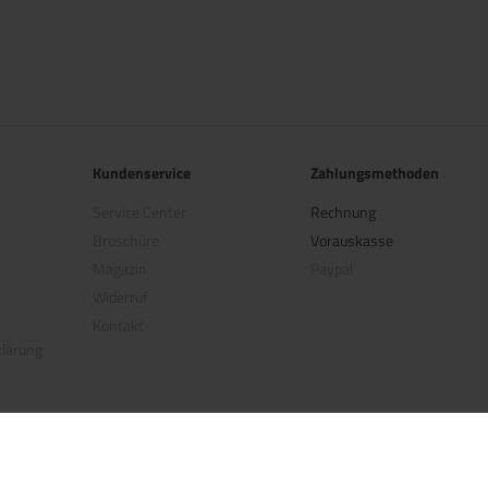
Kundenservice
Zahlungsmethoden
Service Center
Rechnung
Broschüre
Vorauskasse
Magazin
Paypal
Widerruf
Kontakt
klärung