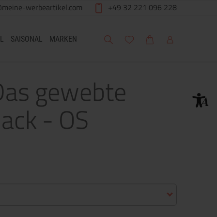
@meine-werbeartikel.com
+49 32 221 096 228
Suche
Meine Wunschliste
Warenkorb
Mein Account
L
SAISONAL
MARKEN
 Das gewebte
ack - OS