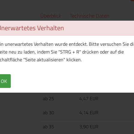
Überblick
Technische Daten
Unerwartetes Verhalten
Nylon-Spiralreißverschluss mit Fischgrät-Zip
versäubert
in unerwartetes Verhalten wurde entdeckt. Bitte versuchen Sie di
eite neu zu laden, indem Sie "STRG + R" drücken oder auf die
chaltfläche "Seite aktualisieren" klicken.
Menge
Preis / Stück
Netto
Brutto
OK
ab 10
7,48 EUR
ab 25
4,47 EUR
ab 30
4,14 EUR
ab 35
3,90 EUR