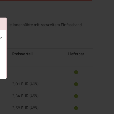
per Alle Innennähte mit recyceltem Einfassband
e
Preisvorteil
Lieferbar
3,01 EUR (40%)
3,34 EUR (45%)
3,58 EUR (48%)