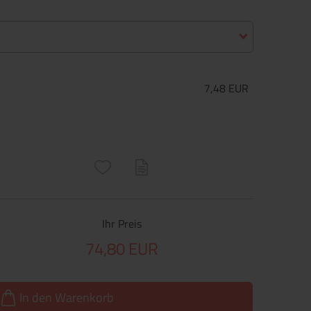
7,48 EUR
ructs\SocialSharingServiceSettings]:only_chrome#)
are\core\structs\SocialSharingServiceSettings]:formaly_twitter#)
Ihr Preis
74,80 EUR
In den Warenkorb