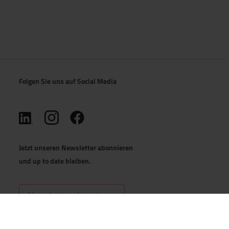
Folgen Sie uns auf Social Media
(öffnet in neuem Tab)
(öffnet in neuem Tab)
(öffnet in neuem Tab)
Jetzt unseren Newsletter abonnieren
und up to date bleiben.
Newsletter abonnieren