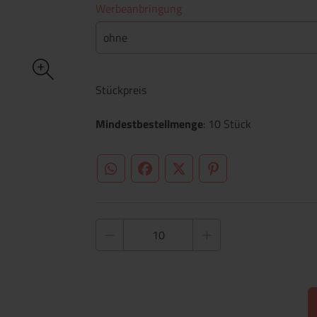
Werbeanbringung
ohne
Stückpreis
Mindestbestellmenge
: 10 Stück
WhatsApp (#[creator\plugin\share\core\st
Facebook
Twitter (#[creator\plugin\sh
Pinterest