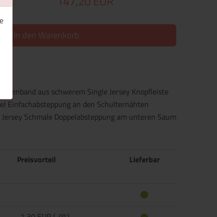
147,20 EUR
e
In den Warenkorb
ackenband aus schwerem Single Jersey Knopfleiste
mel Einfachabsteppung an den Schulternähten
le Jersey Schmale Doppelabsteppung am unteren Saum
Preisvorteil
Lieferbar
-1,30 EUR (-9%)