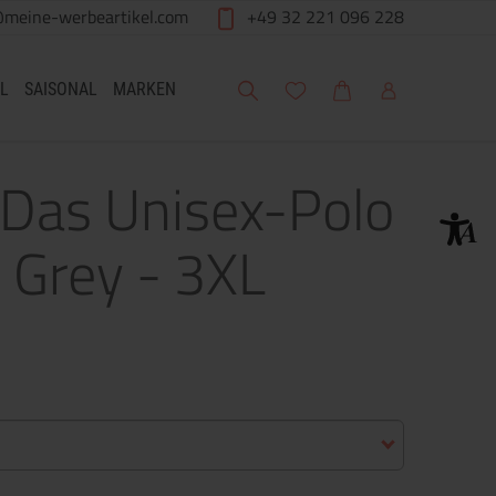
@meine-werbeartikel.com
+49 32 221 096 228
Suche
Meine Wunschliste
Warenkorb
Mein Account
L
SAISONAL
MARKEN
 Das Unisex-Polo
 Grey - 3XL