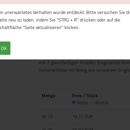
in unerwartetes Verhalten wurde entdeckt. Bitte versuchen Sie di
eite neu zu laden, indem Sie "STRG + R" drücken oder auf die
chaltfläche "Seite aktualisieren" klicken.
Überblick
Technische Daten
OK
Flachstrick-Rippkragen und Ärmelbündchen N
mit 2 gleichfarbigen Knöpfen Eingesetzte Är
Seitenschlitze mit Beleg aus schwerem Sing
Menge
Preis / Stück
Netto
Brutto
ab 10
14,72 EUR
ab 25
16,02 EUR