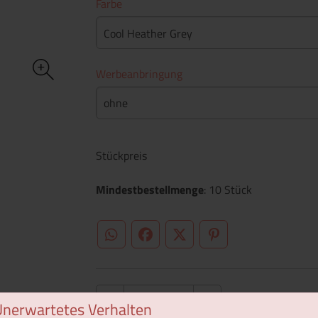
Farbe
Cool Heather Grey
Werbeanbringung
ohne
Stückpreis
Mindestbestellmenge
: 10 Stück
WhatsApp (#[creator\plugin\share\core\st
Facebook
Twitter (#[creator\plugin\sh
Pinterest
Unerwartetes Verhalten