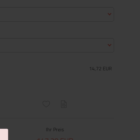
14,72 EUR
ructs\SocialSharingServiceSettings]:only_chrome#)
are\core\structs\SocialSharingServiceSettings]:formaly_twitter#)
Ihr Preis