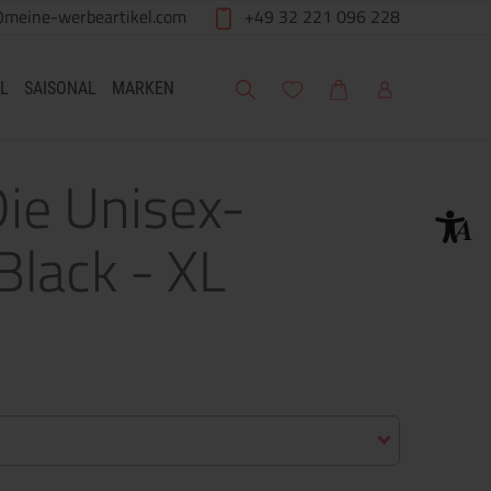
@meine-werbeartikel.com
+49 32 221 096 228
Suche
Meine Wunschliste
Warenkorb
Mein Account
L
SAISONAL
MARKEN
Die Unisex-
Black - XL