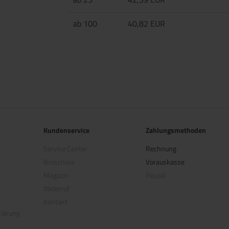
ab 100
40,82 EUR
Kundenservice
Zahlungsmethoden
Service Center
Rechnung
Broschüre
Vorauskasse
Magazin
Paypal
Widerruf
Kontakt
klärung