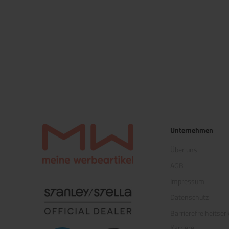
Unternehmen
Über uns
AGB
Impressum
(öffnet in neuem Tab)
Datenschutz
Barrierefreiheitser
Karriere