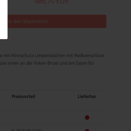
486,70 EUR
In den Warenkorb
e mit Kinnschutz Leistentaschen mit Reißverschluss
uss innen an der linken Brust und am Saum für
Preisvorteil
Lieferbar
6,28 EUR (13%)