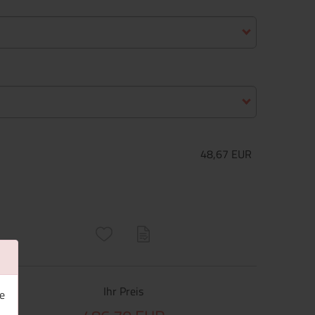
48,67 EUR
ructs\SocialSharingServiceSettings]:only_chrome#)
are\core\structs\SocialSharingServiceSettings]:formaly_twitter#)
Ihr Preis
e