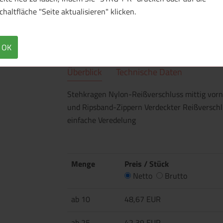
chaltfläche "Seite aktualisieren" klicken.
OK
Überblick
Technische Daten
Stehkragen Nylon-Reißverschluss mittig vorn
und Ripsband-Zippern Verdeckter Reißverschl
einfache Veredelung
Menge
Preis / Stück
Netto
Brutto
ab 10
48,67 EUR
ab 25
42,39 EUR