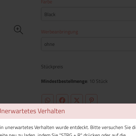
Farbe
Black
Werbeanbringung
ohne
Stückpreis
Mindestbestellmenge
: 10 Stück
WhatsApp (#[creator\plugin\share\core\st
Facebook
Twitter (#[creator\plugin\sh
Pinterest
Unerwartetes Verhalten
in unerwartetes Verhalten wurde entdeckt. Bitte versuchen Sie di
eite neu zu laden, indem Sie "STRG + R" drücken oder auf die