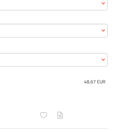
48,67 EUR
ructs\SocialSharingServiceSettings]:only_chrome#)
are\core\structs\SocialSharingServiceSettings]:formaly_twitter#)