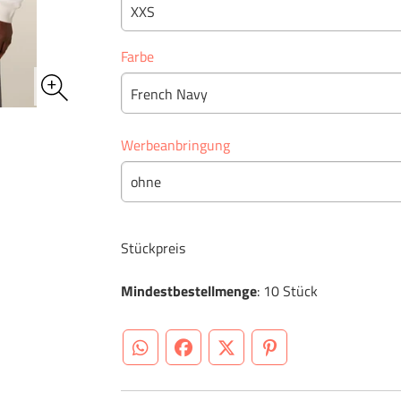
XXS
Farbe
French Navy
Werbeanbringung
ohne
Stückpreis
Mindestbestellmenge
: 10 Stück
WhatsApp (#[creator\plugin\share\core\st
Facebook
Twitter (#[creator\plugin\sh
Pinterest