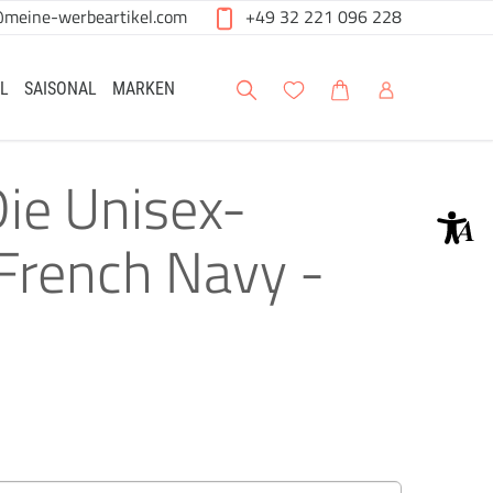
@meine-werbeartikel.com
+49 32 221 096 228
Suche
Meine Wunschliste
Warenkorb
Mein Account
L
SAISONAL
MARKEN
Die Unisex-
French Navy -