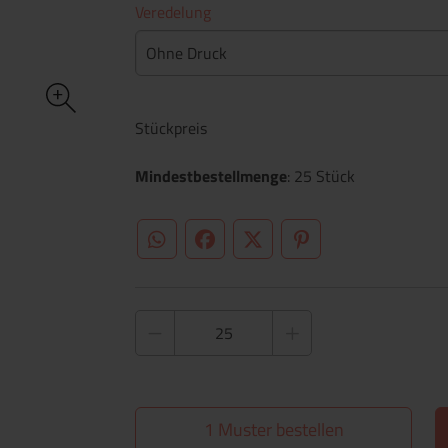
Veredelung
Ohne Druck
Stückpreis
Mindestbestellmenge
: 25 Stück
WhatsApp (#[creator\plugin\share\core\st
Facebook
Twitter (#[creator\plugin\sh
Pinterest
1 Muster bestellen