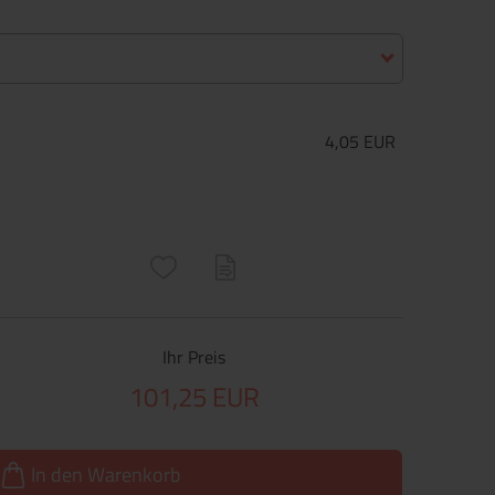
4,05 EUR
ructs\SocialSharingServiceSettings]:only_chrome#)
are\core\structs\SocialSharingServiceSettings]:formaly_twitter#)
Ihr Preis
101,25 EUR
In den Warenkorb