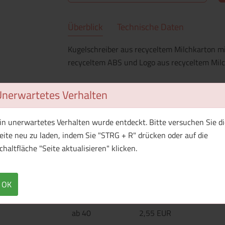
Überblick
Technische Daten
Kugelschreiber aus recyceltem Milchkarton mi
recyceltem ABS und Logo aus recyceltem Milch
Unerwartetes Verhalten
Menge
Preis / Stück
Netto
Brutto
in unerwartetes Verhalten wurde entdeckt. Bitte versuchen Sie di
eite neu zu laden, indem Sie "STRG + R" drücken oder auf die
ab 25
4,05 EUR
chaltfläche "Seite aktualisieren" klicken.
ab 30
3,39 EUR
OK
ab 35
2,91 EUR
ab 40
2,55 EUR