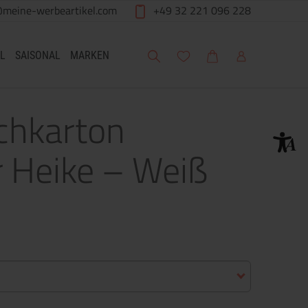
@meine-werbeartikel.com
+49 32 221 096 228
Suche
Meine Wunschliste
Warenkorb
Mein Account
L
SAISONAL
MARKEN
lchkarton
r Heike – Weiß