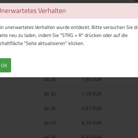
Unerwartetes Verhalten
Überblick
Technische Daten
in unerwartetes Verhalten wurde entdeckt. Bitte versuchen Sie di
Automatischer Regenschirm mit Holzschaft und
eite neu zu laden, indem Sie "STRG + R" drücken oder auf die
chaltfläche "Seite aktualisieren" klicken.
Menge
Preis / Stück
Netto
Brutto
OK
ab 25
7,95 EUR
ab 30
7,28 EUR
ab 35
6,81 EUR
ab 40
6,59 EUR
ab 75
6,51 EUR