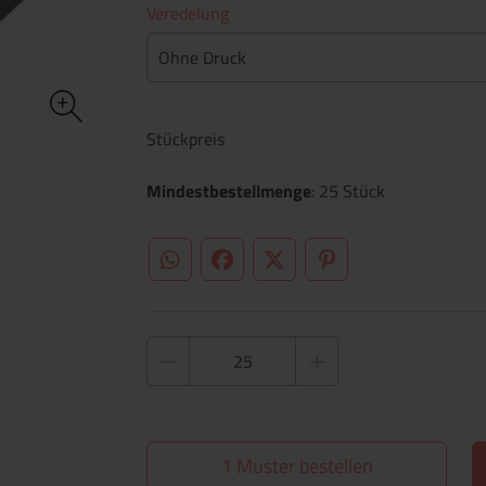
Veredelung
Ohne Druck
Stückpreis
Mindestbestellmenge
: 25 Stück
WhatsApp (#[creator\plugin\share\core\st
Facebook
Twitter (#[creator\plugin\sh
Pinterest
1 Muster bestellen