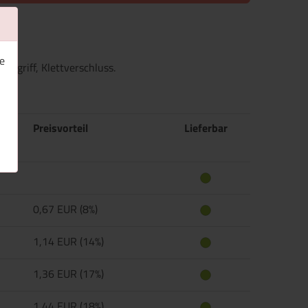
e
 -griff, Klettverschluss.
Preisvorteil
Lieferbar
0,67 EUR (8%)
1,14 EUR (14%)
1,36 EUR (17%)
1,44 EUR (18%)