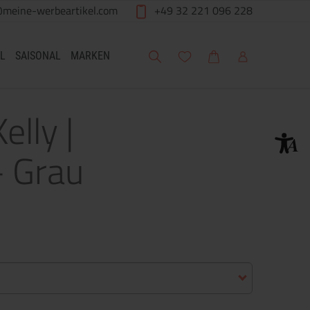
@meine-werbeartikel.com
+49 32 221 096 228
Suche
Meine Wunschliste
Warenkorb
Mein Account
L
SAISONAL
MARKEN
lly |
– Grau