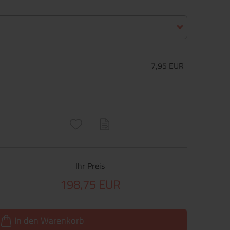
7,95 EUR
ructs\SocialSharingServiceSettings]:only_chrome#)
are\core\structs\SocialSharingServiceSettings]:formaly_twitter#)
Ihr Preis
198,75 EUR
In den Warenkorb