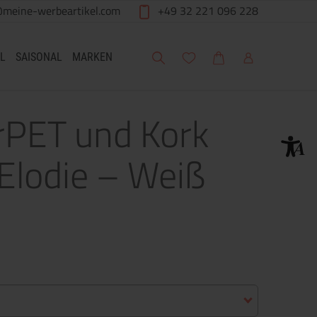
@meine-werbeartikel.com
+49 32 221 096 228
Suche
Meine Wunschliste
Warenkorb
Mein Account
L
SAISONAL
MARKEN
rPET und Kork
Elodie – Weiß