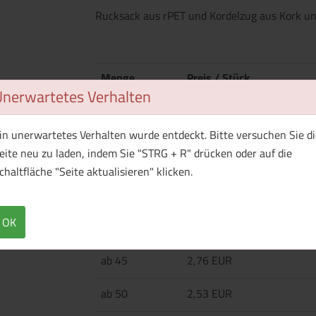
Rucksack aus rPET und Kordelzug aus Kork u
Menge
Preis / Stück
Unerwartetes Verhalten
Netto
Brutto
ab 25
4,53 EUR
in unerwartetes Verhalten wurde entdeckt. Bitte versuchen Sie di
eite neu zu laden, indem Sie "STRG + R" drücken oder auf die
ab 30
3,87 EUR
chaltfläche "Seite aktualisieren" klicken.
ab 35
3,39 EUR
OK
ab 40
3,03 EUR
ab 45
2,76 EUR
ab 50
2,53 EUR