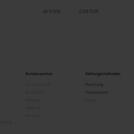
ab 5.000
0,69 EUR
Kundenservice
Zahlungsmethoden
Service Center
Rechnung
Broschüre
Vorauskasse
Magazin
Paypal
Widerruf
Kontakt
klärung