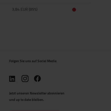
3,84 EUR (85%)
Folgen Sie uns auf Social Media
(öffnet in neuem Tab)
(öffnet in neuem Tab)
(öffnet in neuem Tab)
Jetzt unseren Newsletter abonnieren
und up to date bleiben.