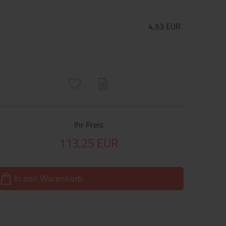
4,53 EUR
ructs\SocialSharingServiceSettings]:only_chrome#)
are\core\structs\SocialSharingServiceSettings]:formaly_twitter#)
Ihr Preis
113,25 EUR
In den Warenkorb