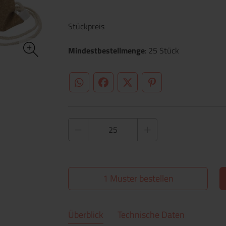
Stückpreis
Mindestbestellmenge
: 25 Stück
WhatsApp (#[creator\plugin\share\core\st
Facebook
Twitter (#[creator\plugin\sh
Pinterest
1 Muster bestellen
Überblick
Technische Daten