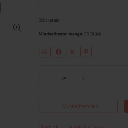
Stückpreis
Mindestbestellmenge
: 25 Stück
WhatsApp (#[creator\plugin\share\core\st
Facebook
Twitter (#[creator\plugin\sh
Pinterest
1 Muster bestellen
Überblick
Technische Daten