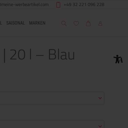
@meine-werbeartikel.com
+49 32 221 096 228
Suche
Meine Wunschliste
Warenkorb
Mein Account
L
SAISONAL
MARKEN
| 20 l – Blau