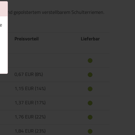
ne und gepolstertem verstellbarem Schulterriemen.
e
Preisvorteil
Lieferbar
0,67 EUR (8%)
1,15 EUR (14%)
1,37 EUR (17%)
1,76 EUR (22%)
1,84 EUR (23%)