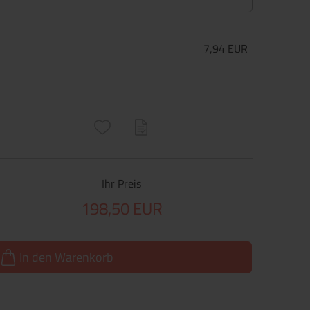
7,94 EUR
ructs\SocialSharingServiceSettings]:only_chrome#)
are\core\structs\SocialSharingServiceSettings]:formaly_twitter#)
Ihr Preis
198,50 EUR
In den Warenkorb