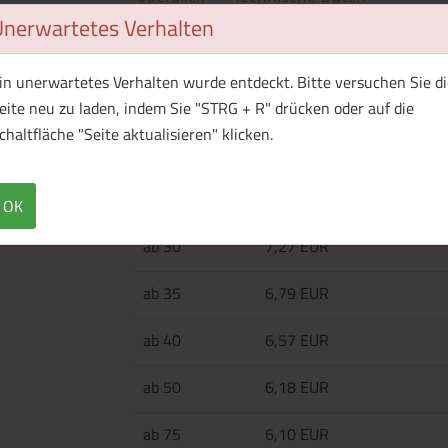
Unerwartetes Verhalten
Rucksack, 20 l, mit Reißverschlusstasche vor
in unerwartetes Verhalten wurde entdeckt. Bitte versuchen Sie di
eite neu zu laden, indem Sie "STRG + R" drücken oder auf die
Menge
Preis / Stück
chaltfläche "Seite aktualisieren" klicken.
Netto
Brutto
ab 25
7,94 EUR
OK
ab 30
7,27 EUR
ab 35
6,79 EUR
ab 40
6,57 EUR
ab 50
6,18 EUR
ab 75
6,10 EUR