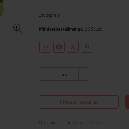
Stückpreis
Mindestbestellmenge
: 25 Stück
WhatsApp (#[creator\plugin\share\core\st
Facebook
Twitter (#[creator\plugin\sh
Pinterest
1 Muster bestellen
Überblick
Technische Daten