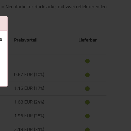
in Neonfarbe für Rucksäcke, mit zwei reflektierenden
e
Preisvorteil
Lieferbar
0,67 EUR (10%)
1,15 EUR (17%)
1,68 EUR (24%)
1,96 EUR (28%)
2,18 EUR (31%)