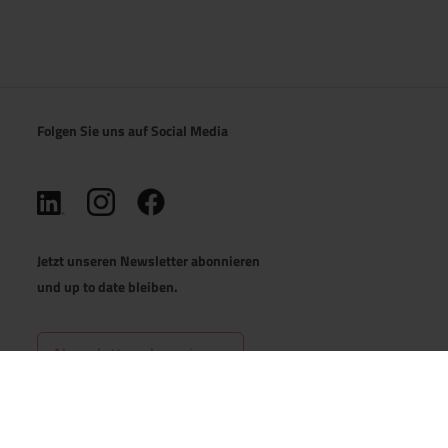
Folgen Sie uns auf Social Media
(öffnet in neuem Tab)
(öffnet in neuem Tab)
(öffnet in neuem Tab)
Jetzt unseren Newsletter abonnieren
und up to date bleiben.
Newsletter abonnieren