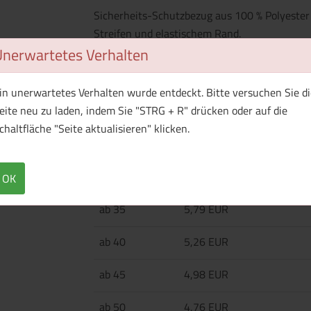
Sicherheits-Schutzbezug aus 100 % Polyester 
Streifen und elastischem Rand.
Unerwartetes Verhalten
in unerwartetes Verhalten wurde entdeckt. Bitte versuchen Sie di
Menge
Preis / Stück
eite neu zu laden, indem Sie "STRG + R" drücken oder auf die
Netto
Brutto
chaltfläche "Seite aktualisieren" klicken.
ab 25
6,94 EUR
ab 30
6,27 EUR
OK
ab 35
5,79 EUR
ab 40
5,26 EUR
ab 45
4,98 EUR
ab 50
4,76 EUR