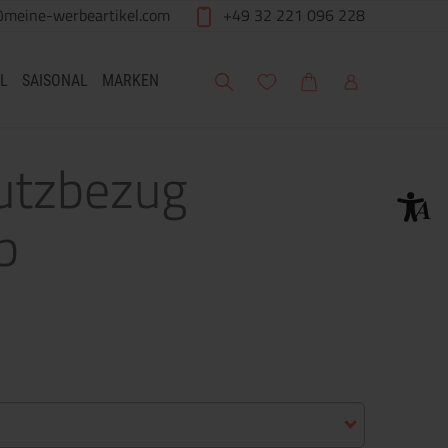
@meine-werbeartikel.com
+49 32 221 096 228
Suche
Meine Wunschliste
Warenkorb
Mein Account
L
SAISONAL
MARKEN
utzbezug
b