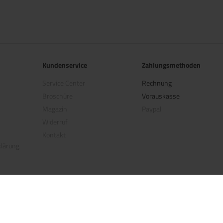
Kundenservice
Zahlungsmethoden
Service Center
Rechnung
Broschüre
Vorauskasse
Magazin
Paypal
Widerruf
Kontakt
klärung