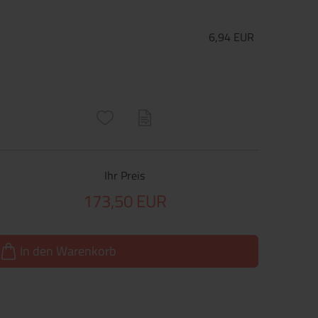
6,94 EUR
ructs\SocialSharingServiceSettings]:only_chrome#)
are\core\structs\SocialSharingServiceSettings]:formaly_twitter#)
Ihr Preis
173,50 EUR
In den Warenkorb