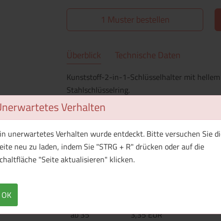
1 Muster bestellen
Überblick
Technische Daten
Kunststoff-2-in-1-Schlüsselhalter mit hellem
Stahlschlüsselring.
Unerwartetes Verhalten
Menge
Preis / Stück
in unerwartetes Verhalten wurde entdeckt. Bitte versuchen Sie di
Netto
Brutto
eite neu zu laden, indem Sie "STRG + R" drücken oder auf die
chaltfläche "Seite aktualisieren" klicken.
ab 25
4,49 EUR
ab 30
3,83 EUR
OK
ab 35
3,35 EUR