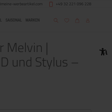
@meine-werbeartikel.com
+49 32 221 096 228
Suche
Meine Wunschliste
Warenkorb
Mein Account
L
SAISONAL
MARKEN
r Melvin |
ED und Stylus –