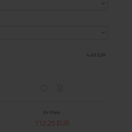
4,49 EUR
ructs\SocialSharingServiceSettings]:only_chrome#)
are\core\structs\SocialSharingServiceSettings]:formaly_twitter#)
Ihr Preis
112,25 EUR