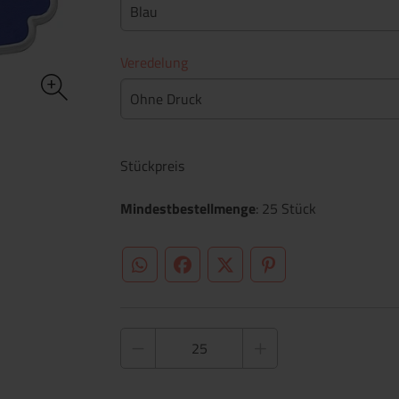
Blau
Veredelung
Ohne Druck
Stückpreis
Mindestbestellmenge
: 25 Stück
WhatsApp (#[creator\plugin\share\core\st
Facebook
Twitter (#[creator\plugin\sh
Pinterest