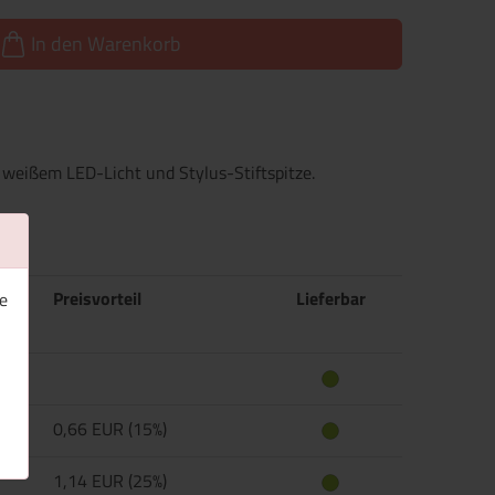
In den Warenkorb
 weißem LED-Licht und Stylus-Stiftspitze.
Preisvorteil
Lieferbar
e
0,66 EUR (15%)
1,14 EUR (25%)