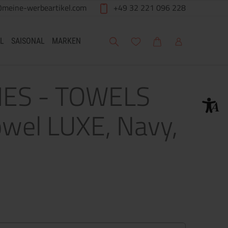
@meine-werbeartikel.com
+49 32 221 096 228
Suche
Meine Wunschliste
Warenkorb
Mein Account
L
SAISONAL
MARKEN
IES - TOWELS
owel LUXE, Navy,