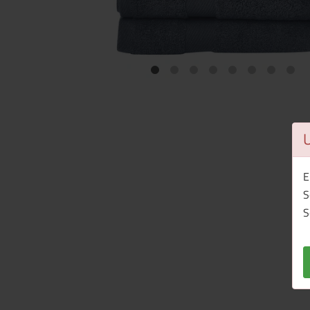
E
S
S