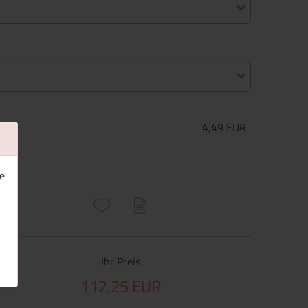
4,49 EUR
e
ructs\SocialSharingServiceSettings]:only_chrome#)
are\core\structs\SocialSharingServiceSettings]:formaly_twitter#)
Ihr Preis
112,25 EUR