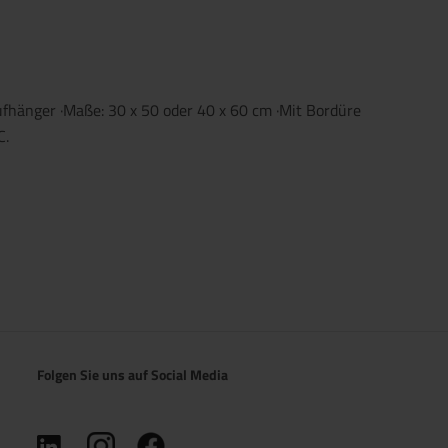
fhänger ·Maße: 30 x 50 oder 40 x 60 cm ·Mit Bordüre
C.
Folgen Sie uns auf Social Media
(öffnet in neuem Tab)
(öffnet in neuem Tab)
(öffnet in neuem Tab)