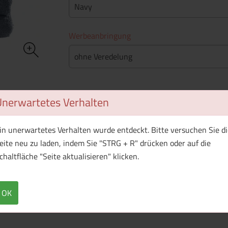
Navy
Werbeanbringung
ohne Veredelung
Stückpreis
Unerwartetes Verhalten
Mindestbestellmenge
: 25 Stück
in unerwartetes Verhalten wurde entdeckt. Bitte versuchen Sie di
eite neu zu laden, indem Sie "STRG + R" drücken oder auf die
WhatsApp (#[creator\plugin\share\core\st
Facebook
Twitter (#[creator\plugin\sh
Pinterest
chaltfläche "Seite aktualisieren" klicken.
OK
Produkt ist aktuell nicht lieferbar