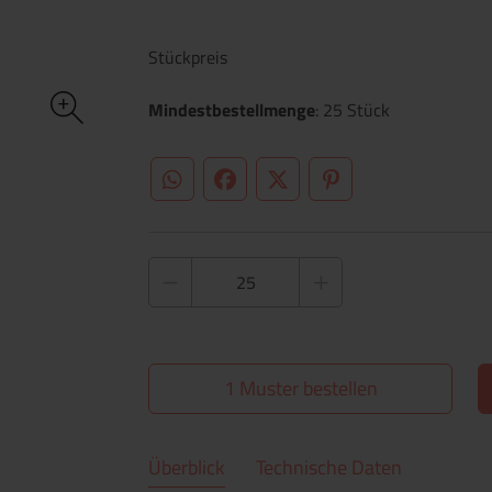
Stückpreis
Mindestbestellmenge
: 25 Stück
WhatsApp (#[creator\plugin\share\core\st
Facebook
Twitter (#[creator\plugin\sh
Pinterest
1 Muster bestellen
Überblick
Technische Daten