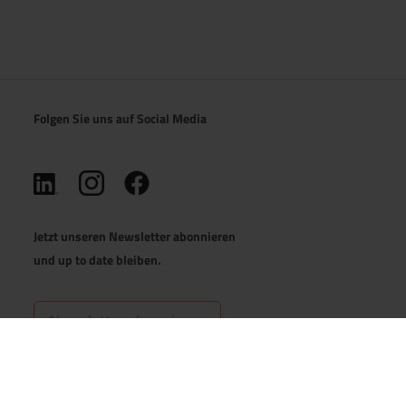
Folgen Sie uns auf Social Media
(öffnet in neuem Tab)
(öffnet in neuem Tab)
(öffnet in neuem Tab)
Jetzt unseren Newsletter abonnieren
und up to date bleiben.
Newsletter abonnieren