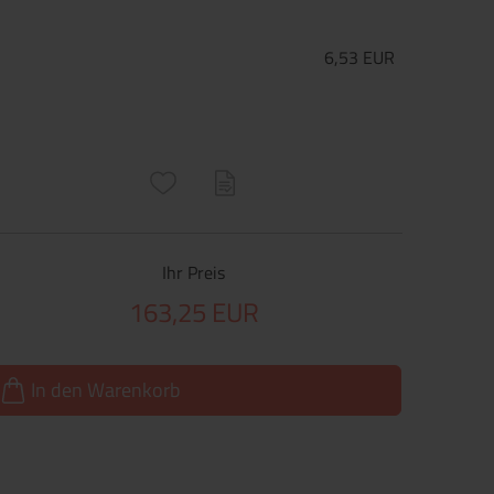
6,53 EUR
ructs\SocialSharingServiceSettings]:only_chrome#)
are\core\structs\SocialSharingServiceSettings]:formaly_twitter#)
Ihr Preis
163,25 EUR
In den Warenkorb