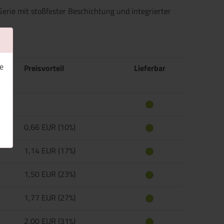
erie mit stoßfester Beschichtung und integrierter
e
Preisvorteil
Lieferbar
0,66 EUR (10%)
1,14 EUR (17%)
1,50 EUR (23%)
1,77 EUR (27%)
2,00 EUR (31%)