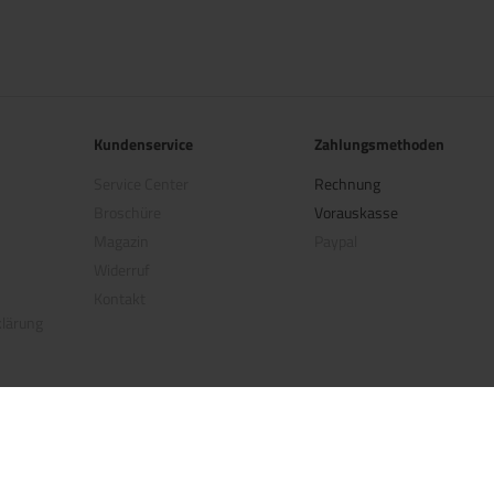
Kundenservice
Zahlungsmethoden
Service Center
Rechnung
Broschüre
Vorauskasse
Magazin
Paypal
Widerruf
Kontakt
klärung