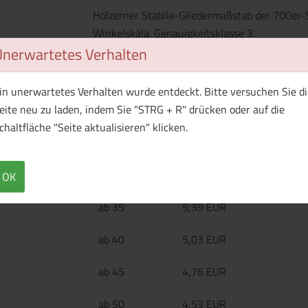
Hölzerner Stabila-Gliedermaßstab der 700er-S
Winkelskala. Genauigkeitsklasse 3.
Unerwartetes Verhalten
in unerwartetes Verhalten wurde entdeckt. Bitte versuchen Sie di
Menge
Preis / Stück
eite neu zu laden, indem Sie "STRG + R" drücken oder auf die
Netto
Brutto
chaltfläche "Seite aktualisieren" klicken.
ab 25
6,53 EUR
ab 30
5,87 EUR
OK
ab 35
5,39 EUR
ab 40
5,03 EUR
ab 45
4,76 EUR
ab 50
4,53 EUR