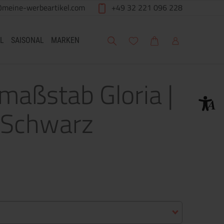
@meine-werbeartikel.com
+49 32 221 096 228
Suche
Meine Wunschliste
Warenkorb
Mein Account
L
SAISONAL
MARKEN
rmaßstab Gloria |
 Schwarz