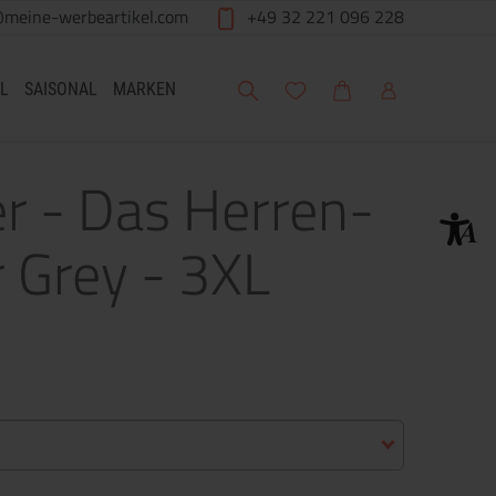
@meine-werbeartikel.com
+49 32 221 096 228
Suche
Meine Wunschliste
Warenkorb
Mein Account
L
SAISONAL
MARKEN
er - Das Herren-
 Grey - 3XL