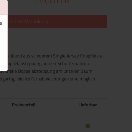
119,30 EUR
In den Warenkorb
e
ackenband aus schwerem Single Jersey Knopfleiste
mel Doppelabsteppung an den Schulternähten
kt Schmale Doppelabsteppung am unteren Saum
nzigartig, leichte Farbabweichungen sind möglich
Preisvorteil
Lieferbar