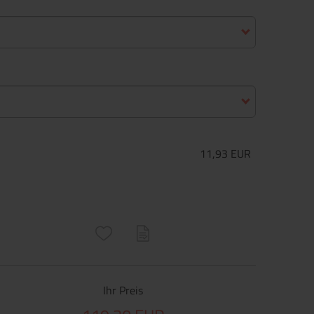
11,93 EUR
ructs\SocialSharingServiceSettings]:only_chrome#)
are\core\structs\SocialSharingServiceSettings]:formaly_twitter#)
Ihr Preis