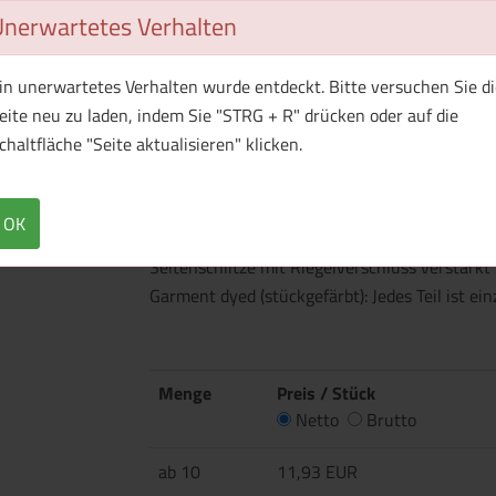
Unerwartetes Verhalten
in unerwartetes Verhalten wurde entdeckt. Bitte versuchen Sie di
eite neu zu laden, indem Sie "STRG + R" drücken oder auf die
chaltfläche "Seite aktualisieren" klicken.
Überblick
Technische Daten
Flachstrick-Rippkragen und Ärmelbündchen N
OK
mit 2 gleichfarbigen Knöpfen Eingesetzte Är
Seitenschlitze mit Riegelverschluss verstär
Garment dyed (stückgefärbt): Jedes Teil ist ei
Menge
Preis / Stück
Netto
Brutto
ab 10
11,93 EUR