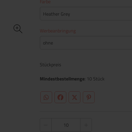
Farbe
Heather Grey
Werbeanbringung
ohne
Stückpreis
Mindestbestellmenge
: 10 Stück
WhatsApp (#[creator\plugin\share\core\st
Facebook
Twitter (#[creator\plugin\sh
Pinterest