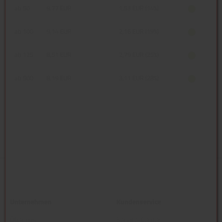
ab 50
9,77 EUR
1,53 EUR (14%)
ab 100
9,14 EUR
2,16 EUR (19%)
ab 125
8,51 EUR
2,79 EUR (25%)
ab 500
8,19 EUR
3,11 EUR (28%)
Unternehmen
Kundenservice
Über uns
Service-Center