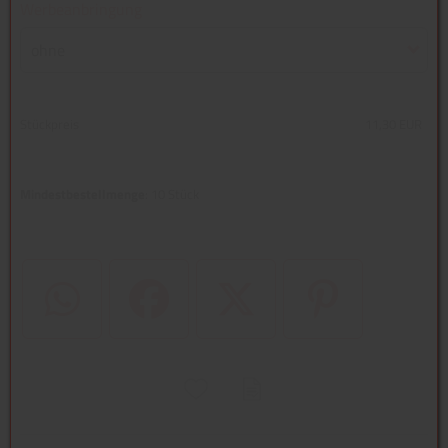
Werbeanbringung
ohne
Stückpreis
11,30 EUR
Mindestbestellmenge
: 10 Stück
WhatsApp (#[creator\plugin\share\core\structs\SocialSharingServi
Facebook
Twitter (#[creator\plugin\share\core
Pinterest