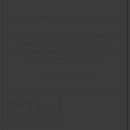
Jetzt unseren Newsletter abonnieren und up to date bleiben.
Wir von Meine-Werbeartikel versuchen konstant an neuen Lösungen
und Produkten zu arbeiten um Ihnen eine möglichst breite
Produktpalette anbieten zu können. Abonnieren Sie unseren
Newsletter und bleiben Sie stets informiert.
Newsletter abonnieren