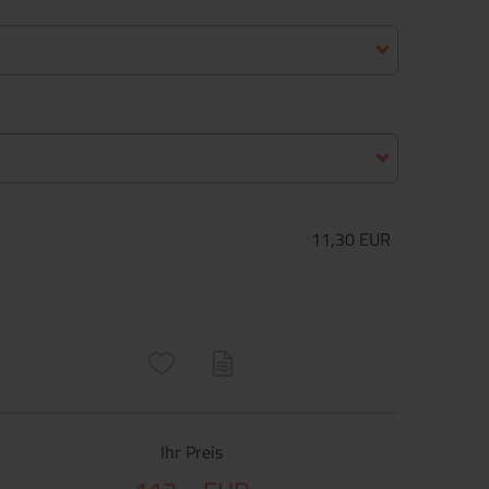
11,30 EUR
ructs\SocialSharingServiceSettings]:only_chrome#)
are\core\structs\SocialSharingServiceSettings]:formaly_twitter#)
Ihr Preis