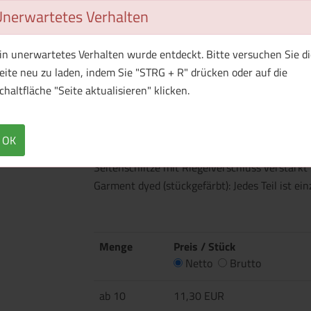
Unerwartetes Verhalten
in unerwartetes Verhalten wurde entdeckt. Bitte versuchen Sie di
eite neu zu laden, indem Sie "STRG + R" drücken oder auf die
chaltfläche "Seite aktualisieren" klicken.
Überblick
Technische Daten
Flachstrick-Rippkragen und Ärmelbündchen N
OK
mit 2 gleichfarbigen Knöpfen Eingesetzte Är
Seitenschlitze mit Riegelverschluss verstär
Garment dyed (stückgefärbt): Jedes Teil ist ei
Menge
Preis / Stück
Netto
Brutto
ab 10
11,30 EUR