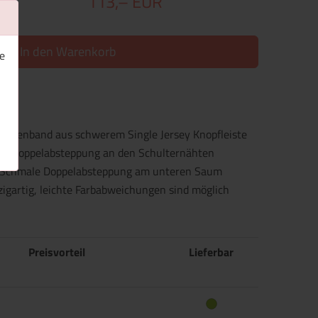
113,– EUR
In den Warenkorb
e
ackenband aus schwerem Single Jersey Knopfleiste
mel Doppelabsteppung an den Schulternähten
kt Schmale Doppelabsteppung am unteren Saum
nzigartig, leichte Farbabweichungen sind möglich
Preisvorteil
Lieferbar