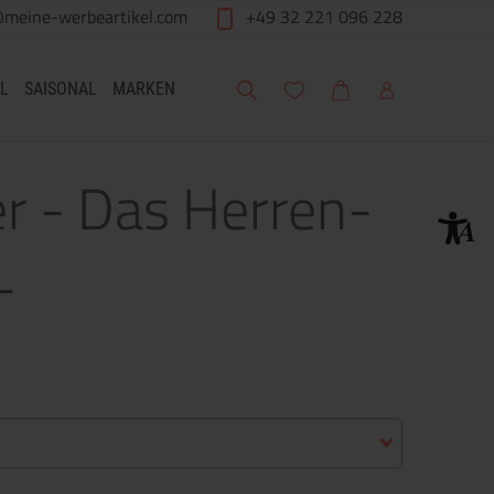
@meine-werbeartikel.com
+49 32 221 096 228
Suche
Meine Wunschliste
Warenkorb
Mein Account
L
SAISONAL
MARKEN
er - Das Herren-
L