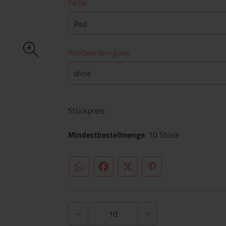
Farbe
Red
Werbeanbringung
ohne
Stückpreis
Mindestbestellmenge
: 10 Stück
WhatsApp (#[creator\plugin\share\core\st
Facebook
Twitter (#[creator\plugin\sh
Pinterest