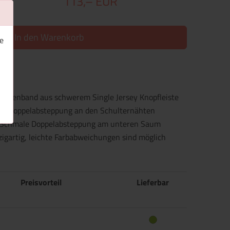
113,– EUR
In den Warenkorb
e
ackenband aus schwerem Single Jersey Knopfleiste
mel Doppelabsteppung an den Schulternähten
kt Schmale Doppelabsteppung am unteren Saum
nzigartig, leichte Farbabweichungen sind möglich
Preisvorteil
Lieferbar