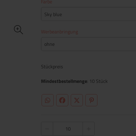
Farbe
Sky blue
Werbeanbringung
ohne
Stückpreis
Mindestbestellmenge
: 10 Stück
WhatsApp (#[creator\plugin\share\core\st
Facebook
Twitter (#[creator\plugin\sh
Pinterest