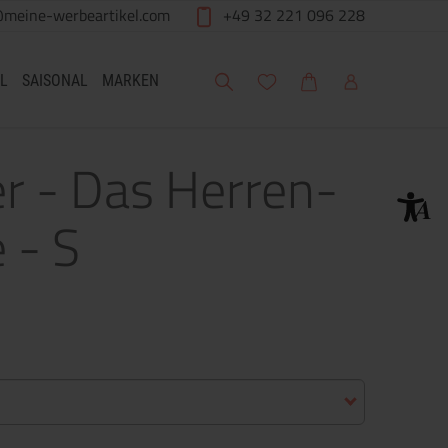
@meine-werbeartikel.com
+49 32 221 096 228
Suche
Meine Wunschliste
Warenkorb
Mein Account
L
SAISONAL
MARKEN
er - Das Herren-
 - S