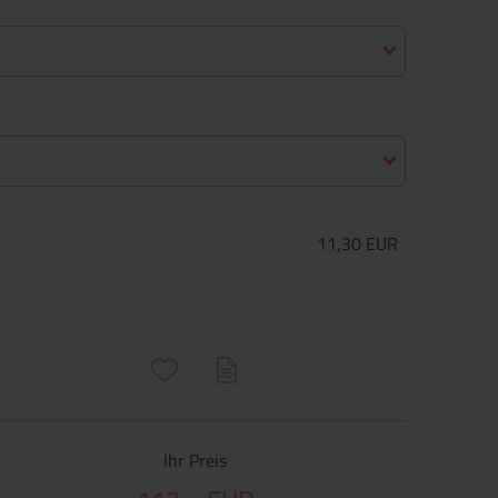
11,30 EUR
ructs\SocialSharingServiceSettings]:only_chrome#)
are\core\structs\SocialSharingServiceSettings]:formaly_twitter#)
Ihr Preis