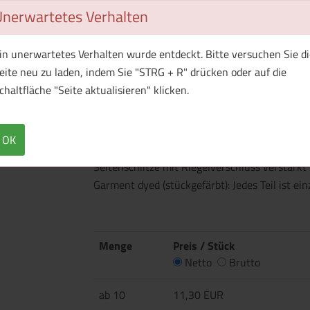
Unerwartetes Verhalten
in unerwartetes Verhalten wurde entdeckt. Bitte versuchen Sie di
eite neu zu laden, indem Sie "STRG + R" drücken oder auf die
chaltfläche "Seite aktualisieren" klicken.
Überblick
Technische Daten
Flachstrick-Rippkragen und Ärmelbündchen N
OK
mit 2 gleichfarbigen Knöpfen Eingesetzte Är
Seitenschlitze mit Riegelverschluss verstär
Garment dyed (stückgefärbt): Jedes Teil ist ei
Menge
Preis / Stück
Netto
Brutto
ab 10
11,30 EUR