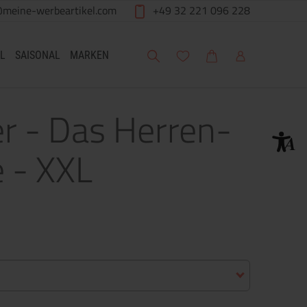
@meine-werbeartikel.com
+49 32 221 096 228
Suche
Meine Wunschliste
Warenkorb
Mein Account
L
SAISONAL
MARKEN
er - Das Herren-
e - XXL