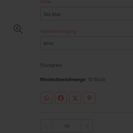
Farbe
Sky blue
Werbeanbringung
ohne
Stückpreis
Mindestbestellmenge
: 10 Stück
WhatsApp (#[creator\plugin\share\core\st
Facebook
Twitter (#[creator\plugin\sh
Pinterest