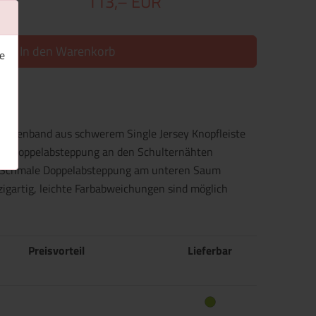
113,– EUR
In den Warenkorb
e
ackenband aus schwerem Single Jersey Knopfleiste
mel Doppelabsteppung an den Schulternähten
kt Schmale Doppelabsteppung am unteren Saum
nzigartig, leichte Farbabweichungen sind möglich
Preisvorteil
Lieferbar