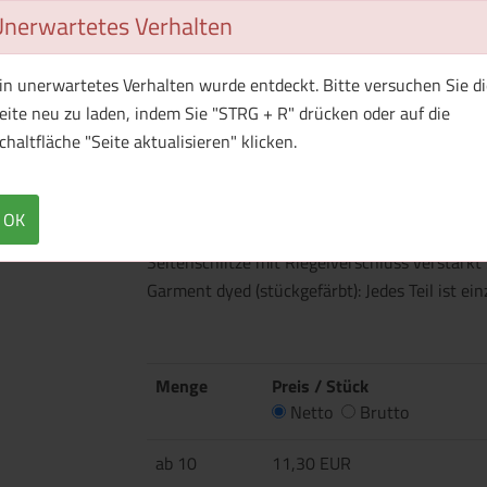
Unerwartetes Verhalten
in unerwartetes Verhalten wurde entdeckt. Bitte versuchen Sie di
eite neu zu laden, indem Sie "STRG + R" drücken oder auf die
chaltfläche "Seite aktualisieren" klicken.
Überblick
Technische Daten
Flachstrick-Rippkragen und Ärmelbündchen N
OK
mit 2 gleichfarbigen Knöpfen Eingesetzte Är
Seitenschlitze mit Riegelverschluss verstär
Garment dyed (stückgefärbt): Jedes Teil ist ei
Menge
Preis / Stück
Netto
Brutto
ab 10
11,30 EUR