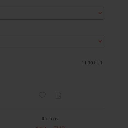
11,30 EUR
ructs\SocialSharingServiceSettings]:only_chrome#)
are\core\structs\SocialSharingServiceSettings]:formaly_twitter#)
Ihr Preis